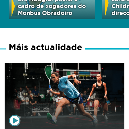
cadro de xogadores do
Child
Monbus Obradoiro
direc
Máis actualidade