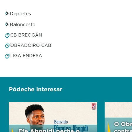
Deportes
Baloncesto
CB BREOGÁN
OBRADOIRO CAB
LIGA ENDESA
Pódeche interesar
O Obr
Efe Abogidi pecha o
contr