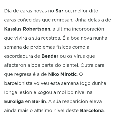
c
o
Día de caras novas no
Sar
ou, mellor dito,
n
caras coñecidas que regresan. Unha delas a de
d
s
Kassius Robertsonn
, a última incorporación
que vivirá a súa reestrea. É a boa nova nunha
semana de problemas físicos como a
escordadura de
Bender
ou os virus que
afectaron a boa parte do plantel. Outra cara
que regresa é a de
Niko Mirotic
. O
barcelonista volveu esta semana logo dunha
longa lesión e xogou a moi bo nivel na
Euroliga
en
Berlín
. A súa reaparición eleva
aínda máis o altísimo nivel deste
Barcelona
.