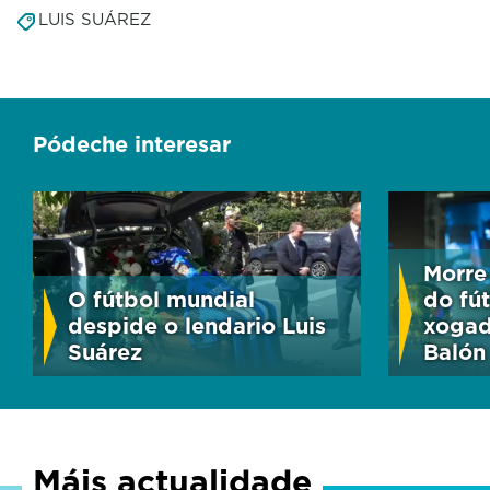
LUIS SUÁREZ
Pódeche interesar
Morre
O fútbol mundial
do fú
despide o lendario Luis
xogad
Suárez
Balón
Máis actualidade