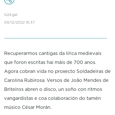
n
d
s
G24.gal
o
f
09/12/2022 16:37
0
s
e
c
o
n
Recuperarmos cantigas da lírica medievais
d
s
que foron escritas hai máis de 700 anos.
Agora cobran vida no proxecto Soldadeiras de
Carolina Rubirosa. Versos de João Mendes de
Briteiros abren o disco, un soño con ritmos
vangardistas e coa colaboración do tamén
músico César Morán.