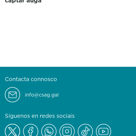
captar auga
Contacta connosco
info@csag.gal
Síguenos en redes sociais