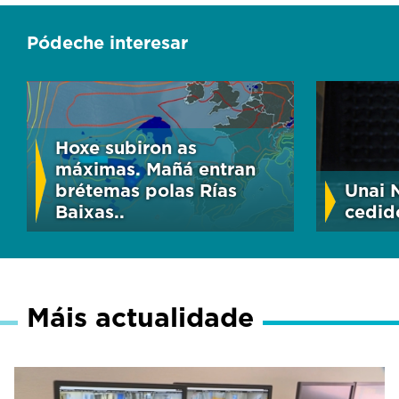
Pódeche interesar
Hoxe subiron as
máximas. Mañá entran
brétemas polas Rías
Unai 
Baixas..
cedid
Máis actualidade