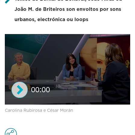
João M. de Briteiros son envoltos por sons
urbanos, electrónica ou loops
00:00
0
Carolina Rubirosa e César Morán
s
e
c
o