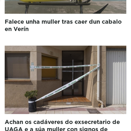
Falece unha muller tras caer dun cabalo
en Verín
Achan os cadáveres do exsecretario de
UAGA e a súa muller con signos de