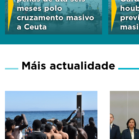
meses polo
houb
cruzamento masivo
prev
a Ceuta
masi
Máis actualidade