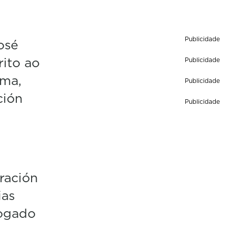
Publicidade
osé
rito ao
Publicidade
ama,
Publicidade
ción
Publicidade
ración
ias
rogado