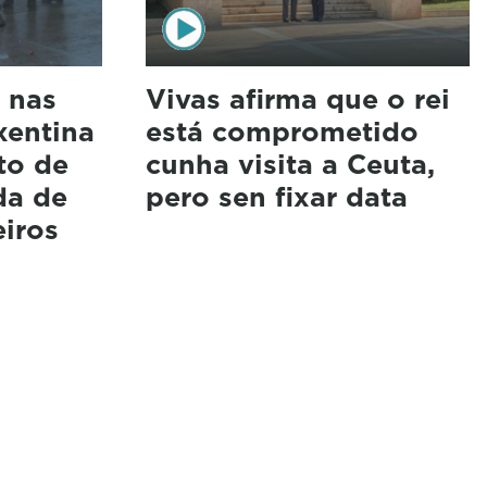
s nas
Vivas afirma que o rei
xentina
está comprometido
to de
cunha visita a Ceuta,
da de
pero sen fixar data
eiros