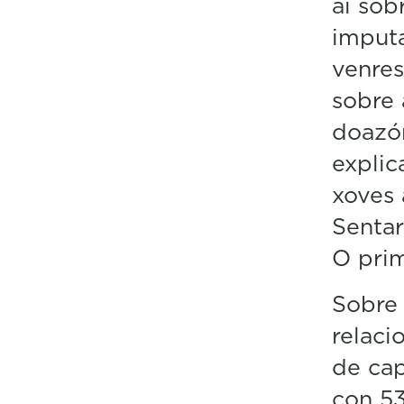
aí sob
imputa
venres
sobre 
doazón
explic
xoves
Senta
O prim
Sobre 
relaci
de cap
con 53