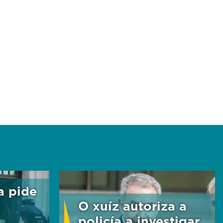
a pide
O xuíz autoriza a
policía a investigar