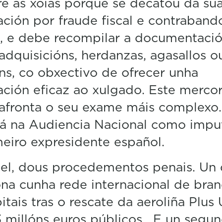
re as xoias porque se decatou da sú
5
ción por fraude fiscal e contraband
0
%
, e debe recompilar a documentaci
adquisicións, herdanzas, agasallos o
s, co obxectivo de ofrecer unha
ación eficaz ao xulgado. Este merco
 afronta o seu exame máis complexo
rá na Audiencia Nacional como impu
eiro expresidente español.
el, dous procedementos penais. Un
ona cunha rede internacional de bra
itais tras o rescate da aeroliña Plus 
 millóns euros públicos. E un segun