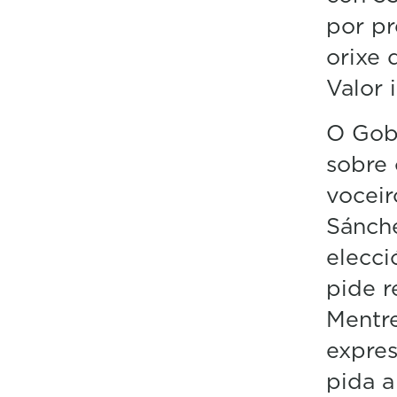
por pr
orixe 
Valor i
O Gob
sobre 
voceir
Sánch
elecci
pide r
Mentre
expres
pida a