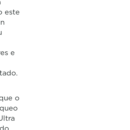
a
o este
ón
u
res e
.
tado.
 que o
nqueo
Ultra
do,