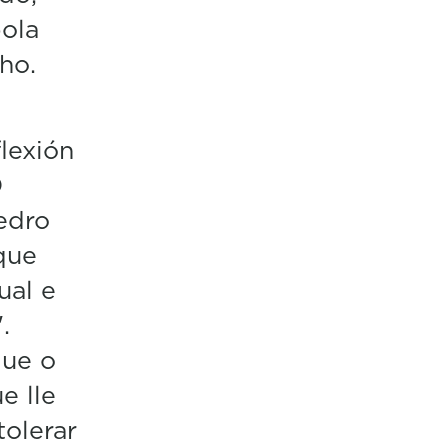
pola
ho.
lexión
O
edro
que
ual e
".
que o
e lle
tolerar