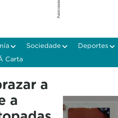
Publicidade
mía
Sociedade
Deportes
Á Carta
razar a
e a
atopadas