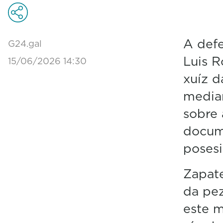
A def
G24.gal
Luis R
15/06/2026 14:30
xuíz d
median
sobre 
docum
posesi
Zapate
da pez
este m