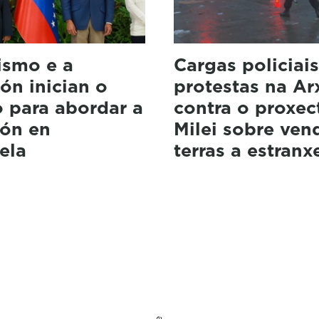
ismo e a
Cargas policiai
ón inician o
protestas na Ar
 para abordar a
contra o proxec
ión en
Milei sobre ven
ela
terras a estranx