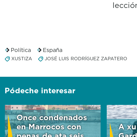
lecció
Política
España
XUSTIZA
JOSÉ LUIS RODRÍGUEZ ZAPATERO
Pódeche interesar
Once condenados
en Marrocos con
A xu
penas de ata seis
Gard