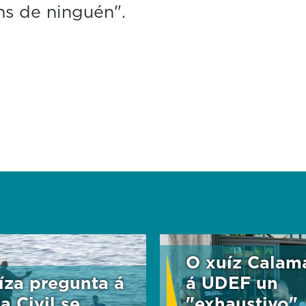
ns de ninguén".
O xuíz Calam
íza pregunta á
á UDEF un
a Civil se
"exhaustivo"