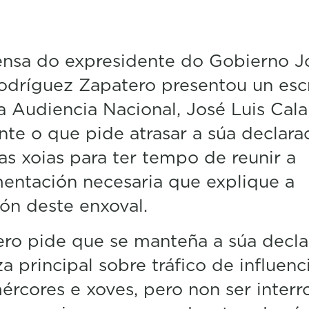
f
1
m
i
ensa do expresidente do Gobierno J
n
u
odríguez Zapatero presentou un esc
t
e
a Audiencia Nacional, José Luis Cal
,
3
te o que pide atrasar a súa declara
3
s
as xoias para ter tempo de reunir a
e
entación necesaria que explique a
c
o
ón deste enxoval.
n
d
s
ro pide que se manteña a súa decla
V
o
a principal sobre tráfico de influenc
l
u
ércores e xoves, pero non ser inter
m
e