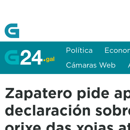
Skip to Main Content
Política
Econo
Cámaras Web
Zapatero pide ap
declaración sobr
orixe das xoias 