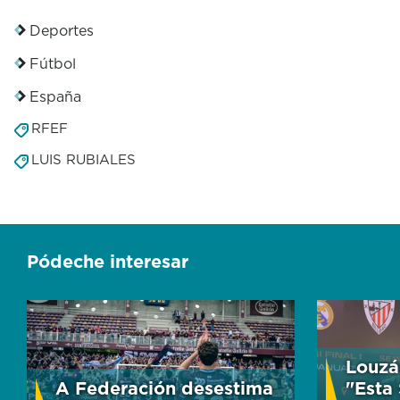
Deportes
Fútbol
España
RFEF
LUIS RUBIALES
Pódeche interesar
Louzá
A Federación desestima
"Esta