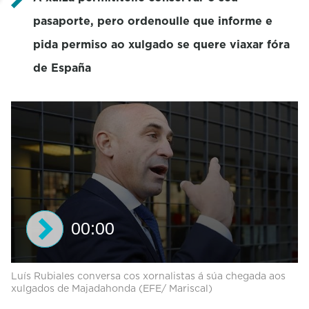
pasaporte, pero ordenoulle que informe e
pida permiso ao xulgado se quere viaxar fóra
de España
00:00
0
Luís Rubiales conversa cos xornalistas á súa chegada aos
s
xulgados de Majadahonda (EFE/ Mariscal)
e
c