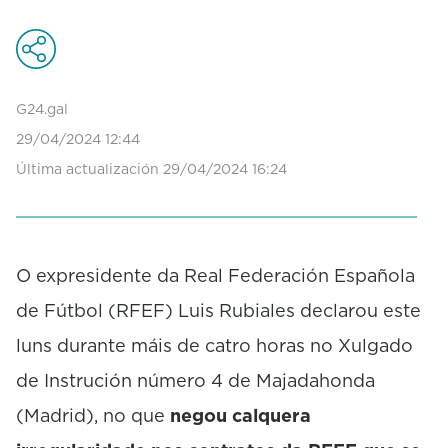
o
n
d
s
o
G24.gal
f
0
29/04/2024 12:44
s
Última actualización 29/04/2024 16:24
e
c
o
n
d
s
O expresidente da Real Federación Española
de Fútbol (RFEF) Luis Rubiales declarou este
luns durante máis de catro horas no Xulgado
de Instrución número 4 de Majadahonda
(Madrid), no que
negou calquera