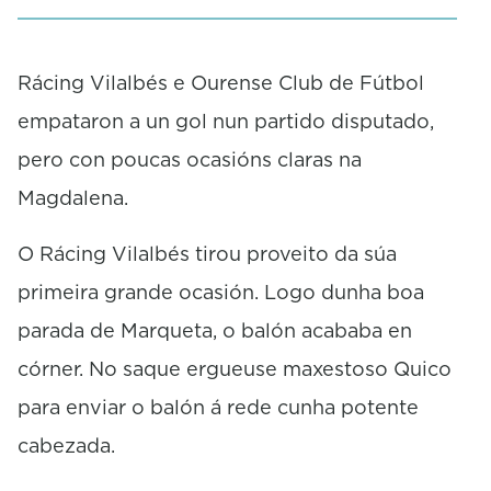
s
e
c
o
Rácing Vilalbés e Ourense Club de Fútbol
n
empataron a un gol nun partido disputado,
d
s
pero con poucas ocasións claras na
Magdalena.
O Rácing Vilalbés tirou proveito da súa
primeira grande ocasión. Logo dunha boa
parada de Marqueta, o balón acababa en
córner. No saque ergueuse maxestoso Quico
para enviar o balón á rede cunha potente
cabezada.