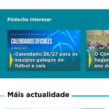
Pódeche interesar
Calendario 26/27 para os
O Com
equipos galegos de
Segun
fútbol e sala
ano d
Máis actualidade