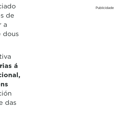
ciado
Publicidade
es de
r a
e dous
tiva
rias á
ional,
óns
ción
e das