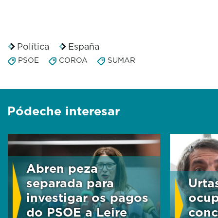
Política
España
PSOE
COROA
SUMAR
Pódeche interesar
Abren peza
separada para
Urta
investigar os pagos
ocup
do PSOE a Leire
conc