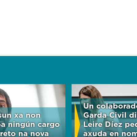
Un colaborad
sun xa non
Garda Civil d
a ningún cargo
Leire Díez pe
reto na nova
axuda en no