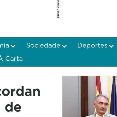
Publicidade
mía
Sociedade
Deportes
Á Carta
cordan
o de