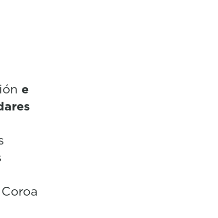
sión
e
dares
s
s
á Coroa