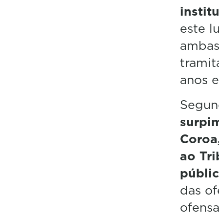
instit
este l
ambas 
tramit
anos e
Segund
surpim
Coroa,
ao Tri
públi
das of
ofensa