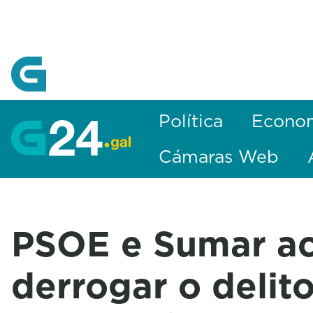
Skip to Main Content
Política
Econo
Cámaras Web
PSOE e Sumar a
derrogar o delit