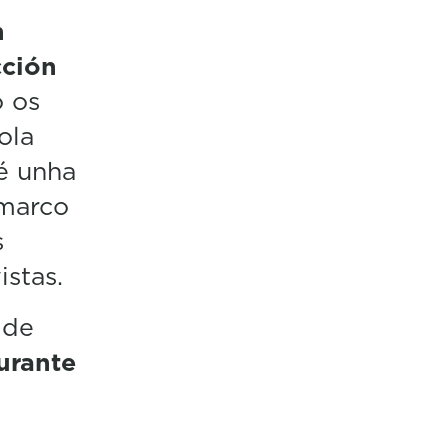
n
cción
o os
ola
é unha
 marco
s
istas.
 de
urante