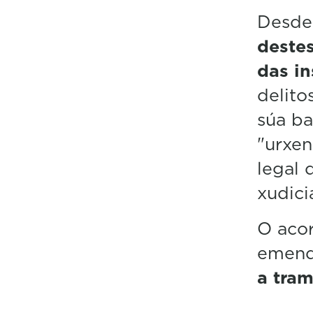
Desde
deste
das in
delito
súa ba
"urxen
legal 
xudici
O acor
emend
a tram