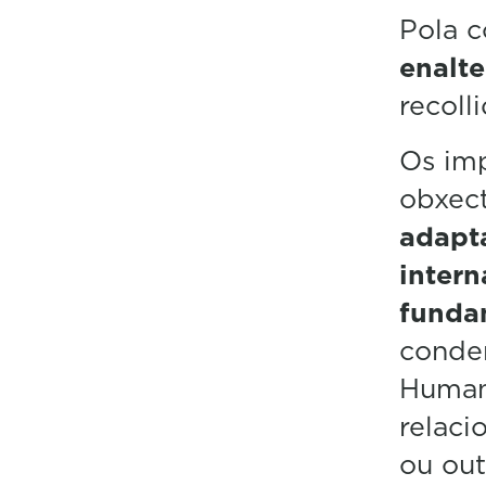
Pola c
enalt
recoll
Os im
obxect
adapta
intern
funda
conden
Human
relaci
ou out