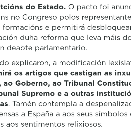
utcións do Estado.
O pacto foi anun
uns no Congreso polos representant
formacións e permitirá desbloquea
ación duha reforma que leva máis d
n deabte parlamentario.
o explicaron, a modificación lexisla
irá os artigos que castigan as inxu
 ao Goberno, ao Tribunal Constituc
bunal Supremo e a outras instituci
cas
. Tamén contempla a despenaliza
ensas a España a aos seus símbolos 
s aos sentimentos relixiosos.