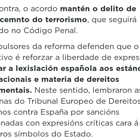
ontra, o acordo
mantén o delito de
ecemnto do terrorismo
, que seguirá
ido no Código Penal.
pulsores da reforma defenden que o
ivo é reforzar a liberdade de expre
r a lexislación española aos están
acionais e materia de dereitos
mentais.
Neste sentido, lembraron a
as do Tribunal Europeo de Dereito
os contra España por sancións
onadas con expresións críticas cara 
ros símbolos do Estado.