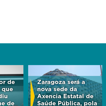
or de
Zaragoza será a
i que
nova sede da
diu
Axencia Estatal de
me de
Saúde Pública, pola