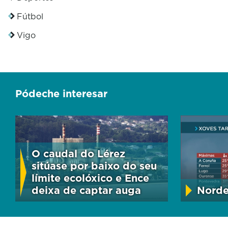
Fútbol
Vigo
Pódeche interesar
O caudal do Lérez
sitúase por baixo do seu
límite ecolóxico e Ence
deixa de captar auga
Norde