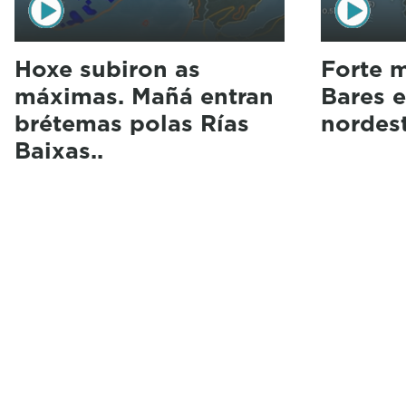
Hoxe subiron as
Forte m
máximas. Mañá entran
Bares e
brétemas polas Rías
nordes
Baixas..