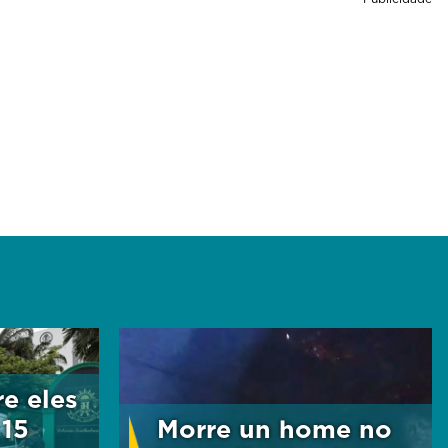
re eles
 15
Morre un home no