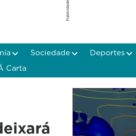
Publicidade
mía
Sociedade
Deportes
Á Carta
deixará