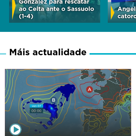
González para rescatar
ao Celta ante o Sassuolo
Angel
(1-4)
cator
Máis actualidade