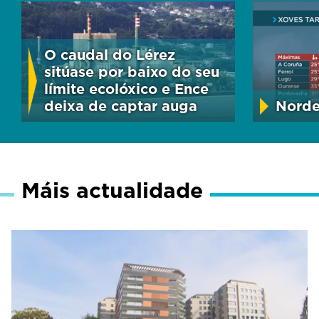
O caudal do Lérez
sitúase por baixo do seu
límite ecolóxico e Ence
deixa de captar auga
Norde
Máis actualidade