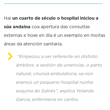
s
e
c
o
Hai
un cuarto de século o hospital iniciou a
n
súa andaina
coa apertura das consultas
d
s
externas e hoxe en día é un exemplo en moitas
áreas da atención sanitaria.
"Empezou a ser referente en distinto
ámbitos: a xestión de urxencias, o parto
natural, cirurxía ambulatoria, xa non
eramos un pequeno hospital nunha
esquina do Salnés", explica Yolanda
García, enfermeira no centro.