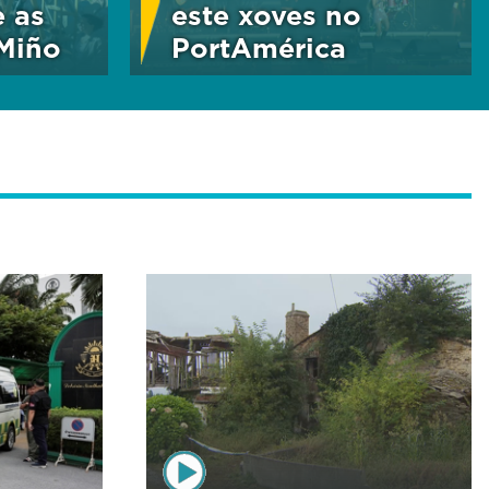
e as
este xoves no
 Miño
PortAmérica