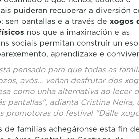
m
iais puideran recuperar a diversión 
i
n
: sen pantallas e a través de
xogos 
u
t
ísicos
nos que a imaxinación e as
e
,
óns sociais permitan construír un es
5
2
arexemento, aprendizaxe e conviven
s
e
stá pensado para que todas as famili
c
o
zos, avós... veñan desfrutar dos xo
n
d
sa como unha alternativa ao lecer di
s
V
ás pantallas", adianta Cristina Neira,
o
l
s promotoras do festival "Dálle xogo
u
m
 de familias achegáronse esta fin d
e
5
0