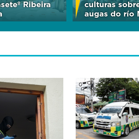
seteº Ribeira
culturas sobr
a
augas do río