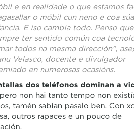
bil e en realidade o que estamos f
agasallar o móbil cun neno e coa súa
fancia. E iso cambia todo. Penso que
mpre ter sentido común coa tecnolo
mar todos na mesma dirección", ase
nu Velasco, docente e divulgador
emiado en numerosas ocasións.
ntallas dos teléfonos dominan a vi
pero non hai tanto tempo non existí
os, tamén sabían pasalo ben. Con x
a, outros rapaces e un pouco de
ación.