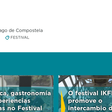
iago de Compostela
S
FESTIVAL
ca, gastronomía
O festival IK
periencias
promove o
as no Festival
intercambio 