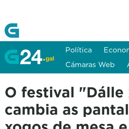
Skip to Main Content
Política
Econo
Cámaras Web
O festival "Dálle
cambia as pantal
xogos de mesa e