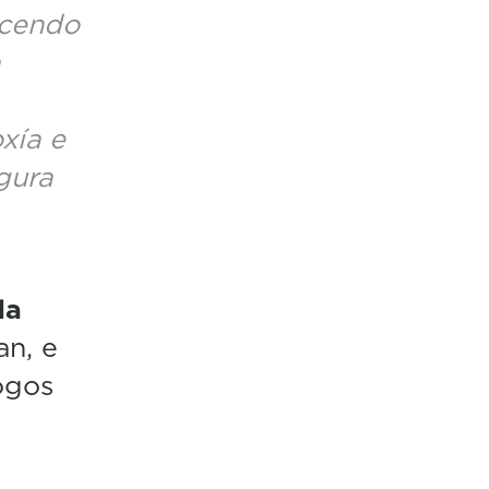
acendo
xía e
gura
da
an, e
ogos