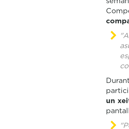
semana
Compo
compa
"A
as
es
co
Durant
partic
un xe
pantal
"P