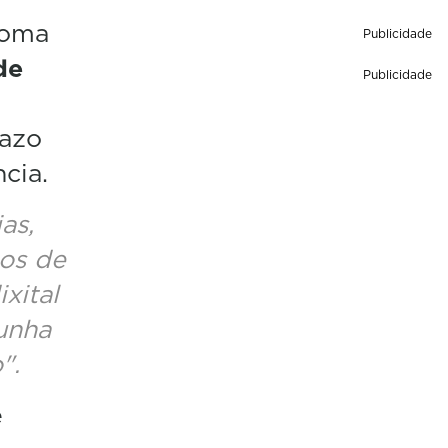
coma
Publicidade
de
Publicidade
pazo
cia.
as,
gos de
xital
 unha
".
e