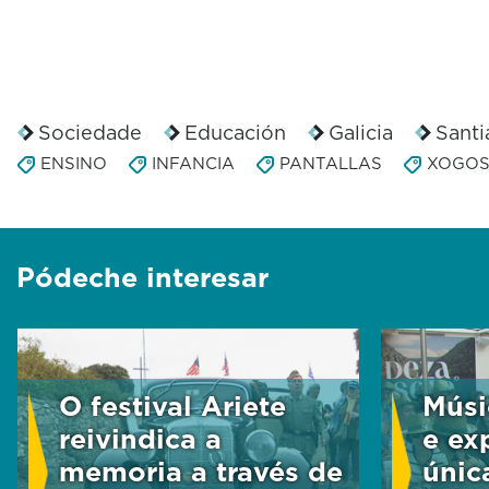
Sociedade
Educación
Galicia
Sant
ENSINO
INFANCIA
PANTALLAS
XOGO
Pódeche interesar
O festival Ariete
Músi
reivindica a
e ex
memoria a través de
únic