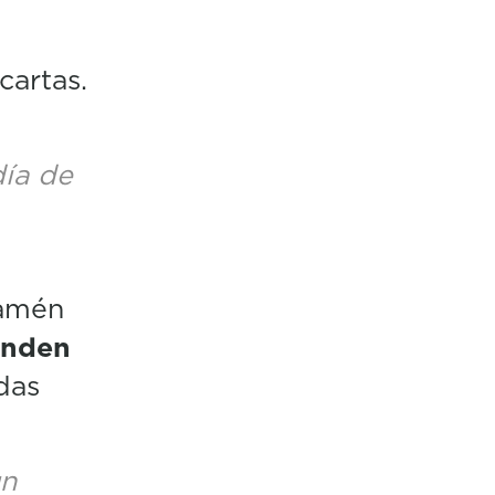
cartas.
día de
tamén
enden
das
un