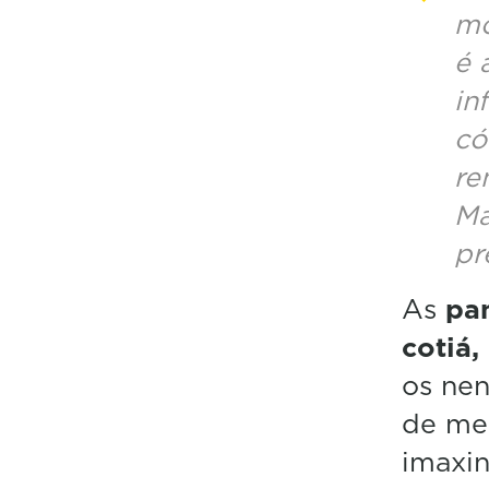
mó
é 
in
có
re
Ma
pr
As
pa
cotiá,
os nen
de mes
imaxin