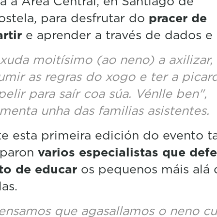
 a Area Central, en Santiago de
%
stela, para desfrutar do
pracer de
rtir
e aprender a través de dados e 
xuda moitísimo (ao neno) a axilizar,
umir as regras do xogo e ter a picar
pelir para saír coa súa. Vénlle ben",
menta unha das familias asistentes.
e esta primeira edición do evento 
iparon
varios especialistas que def
ito de educar
os pequenos máis alá 
las.
ensamos que agasallamos o neno c