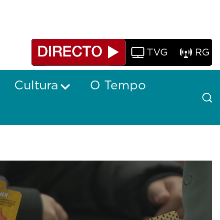
TVG
RG
Cultura
O Tempo