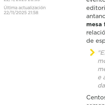
editor
Última actualización
22/11/2025 21:58
antano
mesa f
relaci
de esp
"E
mo
me
e 
da
Centos