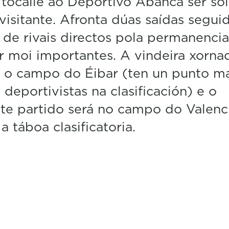
tócalle ao Deportivo Abanca ser só
isitante. Afronta dúas saídas segui
 de rivais directos pola permanenci
r moi importantes. A vindeira xorna
n o campo do Éibar (ten un punto m
 deportivistas na clasificación) e o
te partido será no campo do Valenc
a táboa clasificatoria.