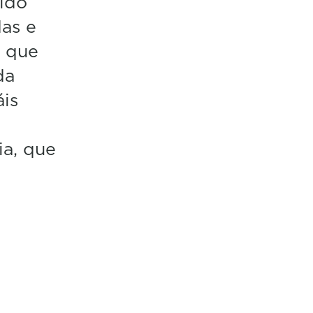
lido
das e
a que
da
áis
ia, que