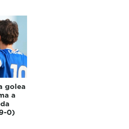
a golea
ma a
 da
9-0)