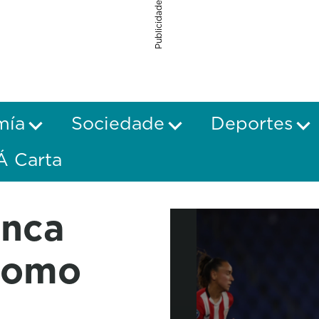
Publicidade
mía
Sociedade
Deportes
Á Carta
anca
 como