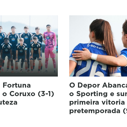
a Fortuna
O Depor Abanc
 o Coruxo (3-1)
o Sporting e su
uteza
primeira vitoria
pretemporada (