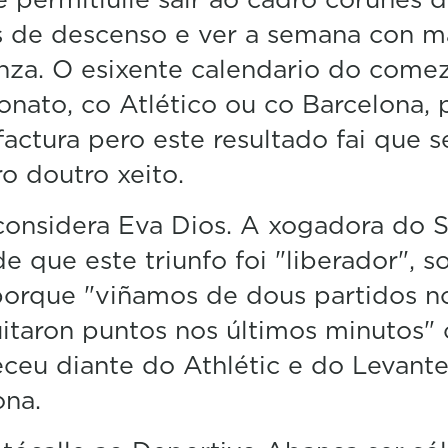
e
 de descenso e ver a semana con m
c
o
nza. O esixente calendario do come
n
d
nato, co Atlético ou co Barcelona, 
s
V
factura pero este resultado fai que s
o
ro doutro xeito.
l
u
m
considera Eva Dios. A xogadora do S
e
5
e que este triunfo foi "liberador", s
0
%
porque "viñamos de dous partidos n
itaron puntos nos últimos minutos"
ceu diante do Athlétic e do Levant
ona.