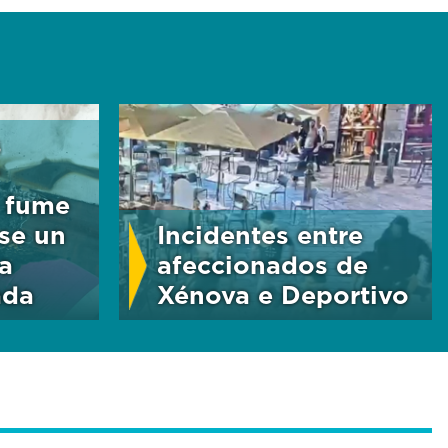
s
e fume
rse un
Incidentes entre
a
afeccionados de
ada
Xénova e Deportivo