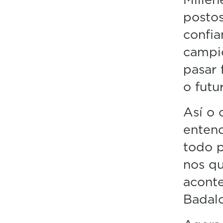
postos
confia
campio
pasar 
o futu
Así o 
entend
todo 
nos qu
aconte
Badal