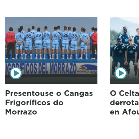
Presentouse o Cangas
O Celt
Frigoríficos do
derrota
Morrazo
en Afo