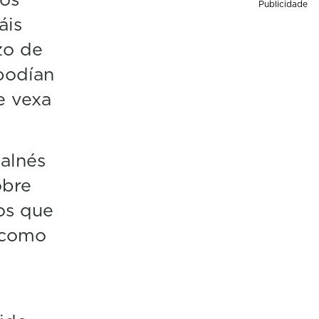
Publicidade
áis
zo de
podían
e vexa
alnés
obre
os que
 como
e