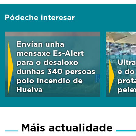
Pódeche interesar
Envían unha
mensaxe Es-Alert
para o desaloxo
Ultr
dunhas 340 persoas
e do
polo incendio de
prot
Huelva
pelex
Máis actualidade