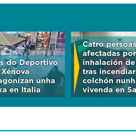
Catro persoa
afectadas por
as do Deportivo
inhalación d
 Xénova
tras incendia
agonizan unha
colchón nunh
a en Italia
vivenda en S