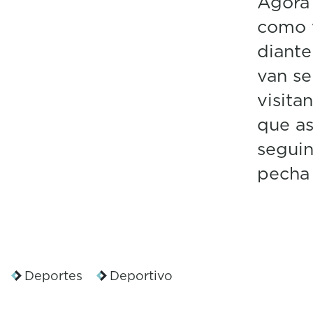
Agora 
como v
diante
van se
visita
que as
seguin
pecha 
Deportes
Deportivo