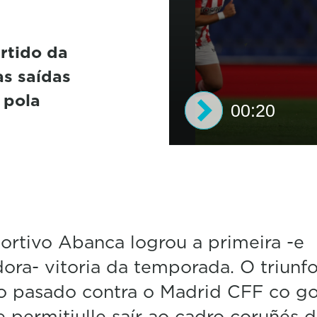
rtido da
s saídas
 pola
00:20
0
s
e
c
o
n
d
rtivo Abanca logrou a primeira -e
s
o
dora- vitoria da temporada. O triunf
f
o pasado contra o Madrid CFF co go
2
0
e permitiulle saír ao cadro coruñés 
s