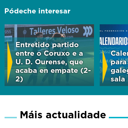
e
Pódeche interesar
c
o
n
d
s
V
o
Entretido partido
l
entre o Coruxo e a
Cale
u
m
U. D. Ourense, que
para
e
acaba en empate (2-
gale
9
0
2)
sala
%
Máis actualidade