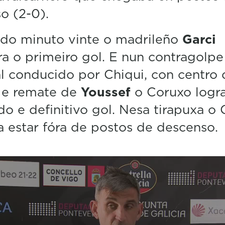
n
o (2-0).
u
t
e
 do minuto vinte o madrileño
Garci
s
a o primeiro gol. E nun contragolpe
,
1
 conducido por Chiqui, con centro 
0
s
 e remate de
Youssef
o Coruxo logr
e
c
o e definitivo gol. Nesa tirapuxa o
o
n
a estar fóra de postos de descenso.
d
s
V
o
l
u
m
e
5
0
%