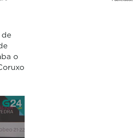
 de
de
aba o
 Coruxo