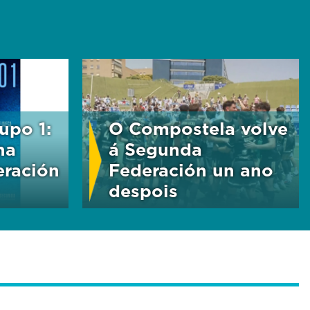
upo 1:
O Compostela volve
na
á Segunda
ración
Federación un ano
despois