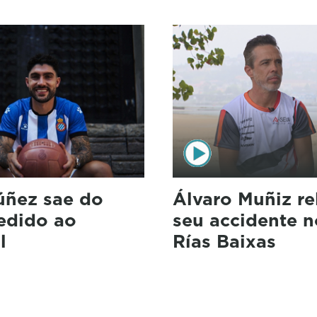
úñez sae do
Álvaro Muñiz re
cedido ao
seu accidente n
l
Rías Baixas