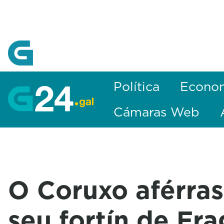
Skip to Main Content
Política
Econo
Cámaras Web
O Coruxo aférras
seu fortín de Fr