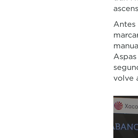
ascens
Antes
marcar
manual
Aspas
segund
volve 