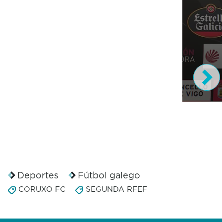
0
s
e
c
o
n
d
s
Deportes
Fútbol galego
o
CORUXO FC
SEGUNDA RFEF
f
1
5
s