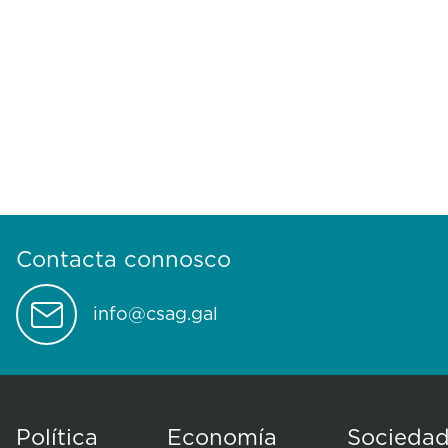
Contacta connosco
info@csag.gal
Política
Economía
Socieda