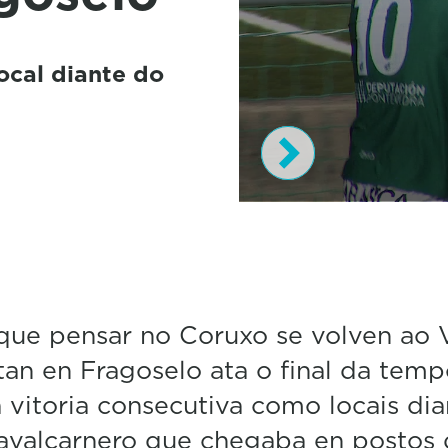
ocal diante do
0
s
e
c
o
n
d
que pensar no Coruxo se volven ao 
s
an en Fragoselo ata o final da temp
o
f
 vitoria consecutiva como locais dia
2
m
avalcarnero que chegaba en postos 
i