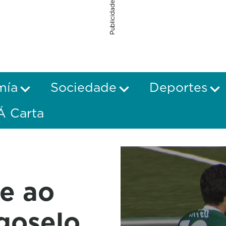
Publicidade
mía
Sociedade
Deportes
Á Carta
e ao
agoselo