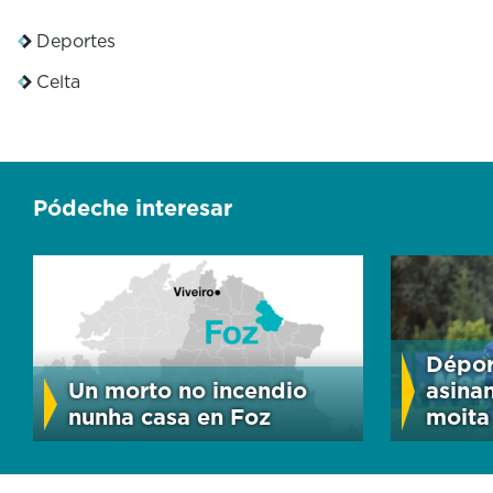
Deportes
Celta
Pódeche interesar
Dépor
Un morto no incendio
asina
nunha casa en Foz
moita 