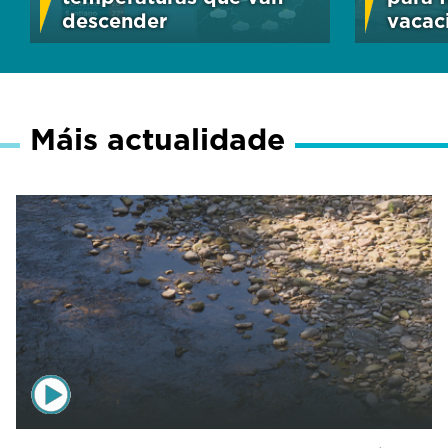
descender
vacac
Máis actualidade