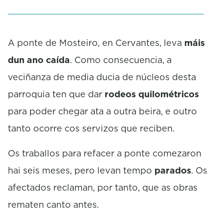
e
c
o
n
A ponte de Mosteiro, en Cervantes, leva
máis
d
s
dun ano caída
. Como consecuencia, a
veciñanza de media ducia de núcleos desta
parroquia ten que dar
rodeos quilométricos
para poder chegar ata a outra beira, e outro
tanto ocorre cos servizos que reciben.
Os traballos para refacer a ponte comezaron
hai seis meses, pero levan tempo
parados
. Os
afectados reclaman, por tanto, que as obras
rematen canto antes.