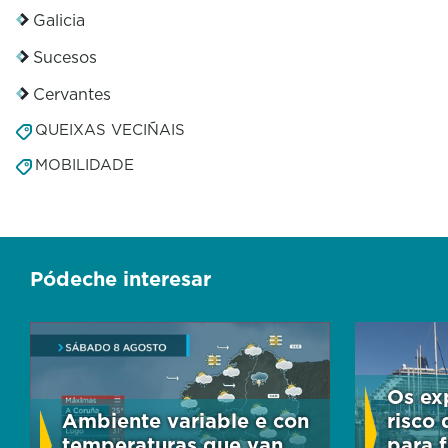
Galicia
Sucesos
Cervantes
QUEIXAS VECIÑAIS
MOBILIDADE
Pódeche interesar
Os ex
Ambiente variable e con
risco 
temperaturas que van
para f