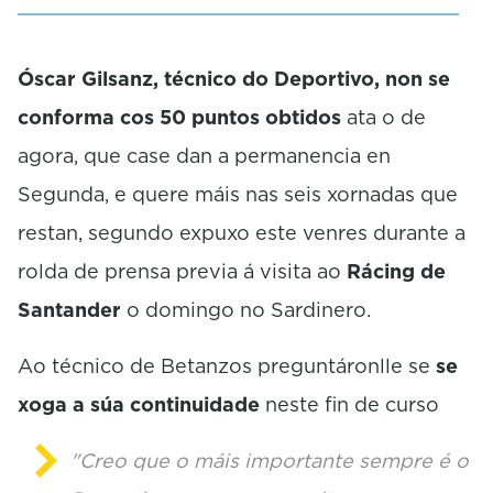
c
o
n
d
Óscar Gilsanz, técnico do Deportivo, non se
s
conforma cos 50 puntos obtidos
ata o de
agora, que case dan a permanencia en
Segunda, e quere máis nas seis xornadas que
restan, segundo expuxo este venres durante a
rolda de prensa previa á visita ao
Rácing de
Santander
o domingo no Sardinero.
Ao técnico de Betanzos preguntáronlle se
se
xoga a súa continuidade
neste fin de curso
"Creo que o máis importante sempre é o