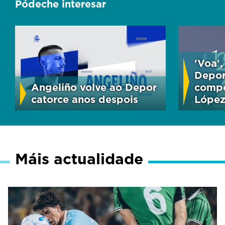
Pódeche interesar
'Voa'
Depor
Angeliño volve ao Depor
compo
catorce anos despois
Lópe
Máis actualidade