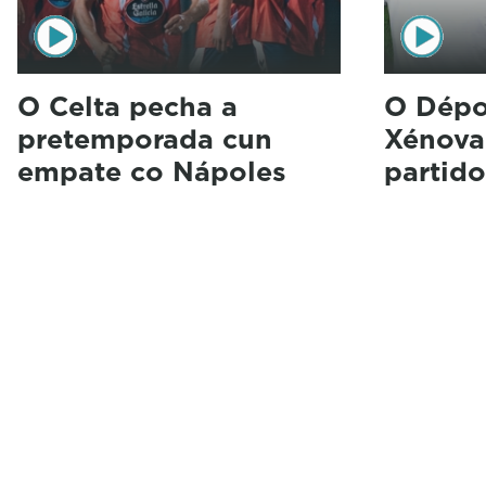
O Celta pecha a
O Dépo
pretemporada cun
Xénova
empate co Nápoles
partid