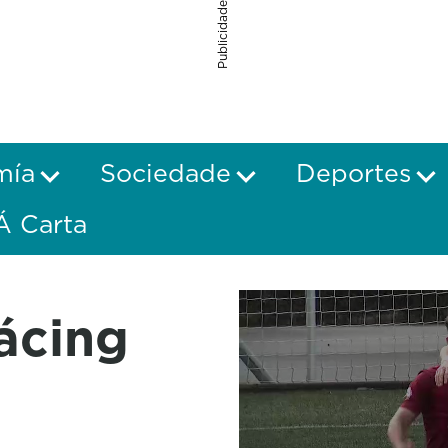
Publicidade
mía
Sociedade
Deportes
Á Carta
ácing