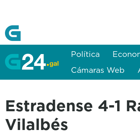
Skip to Main Content
Política
Econo
Cámaras Web
Estradense 4-1 R
Vilalbés