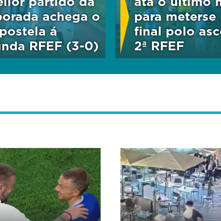
llor partido da
ata o último 
orada achega o
para meterse
ostela á
final polo as
nda RFEF (3-0)
2ª RFEF