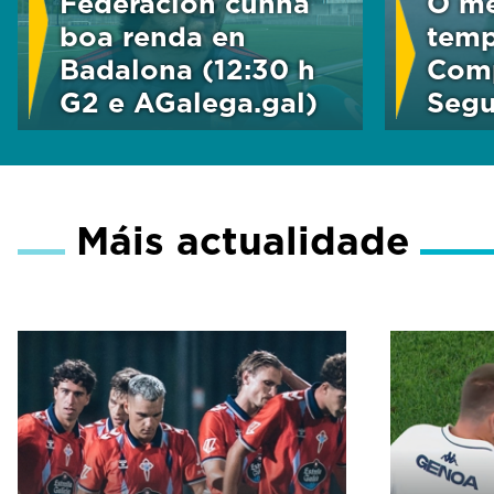
Federación cunha
O me
boa renda en
temp
Badalona (12:30 h
Comp
G2 e AGalega.gal)
Segu
Máis actualidade