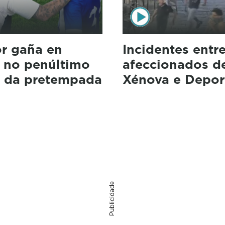
r gaña en
Incidentes entr
 no penúltimo
afeccionados d
o da pretempada
Xénova e Depor
Publicidade