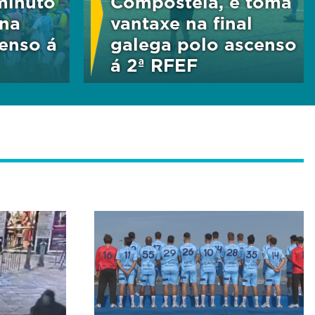
minuto
Compostela, e toma
 na
vantaxe na final
censo á
galega polo ascenso
á 2ª RFEF