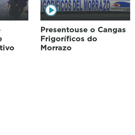
e
Presentouse o Cangas
e
Frigoríficos do
tivo
Morrazo