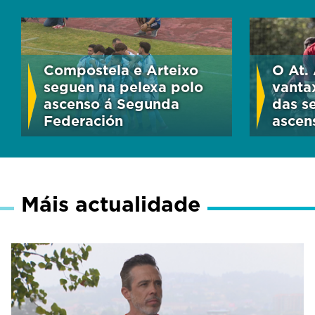
Compostela e Arteixo
O At. 
seguen na pelexa polo
vanta
ascenso á Segunda
das s
Federación
ascen
Máis actualidade