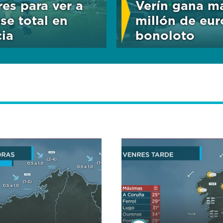
res para ver a
Verín gana m
pse total en
millón de eur
cia
bonoloto