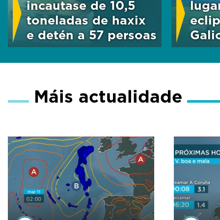
incautase de 10,5
luga
toneladas de haxix
ecli
e detén a 57 persoas
Gali
Máis actualidade