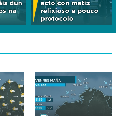
áis dun
acto con matiz
os na
relixioso e pouco
protocolo