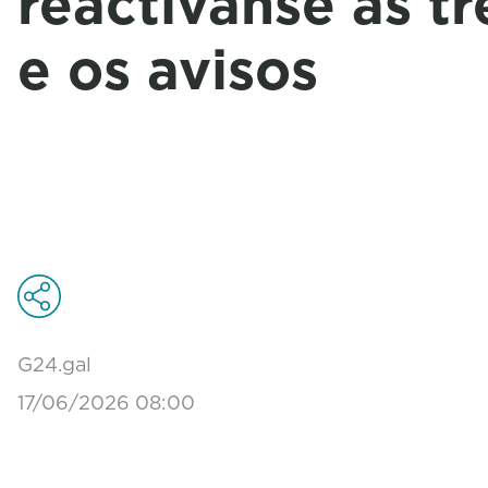
reactívanse as t
e os avisos
G24.gal
17/06/2026 08:00