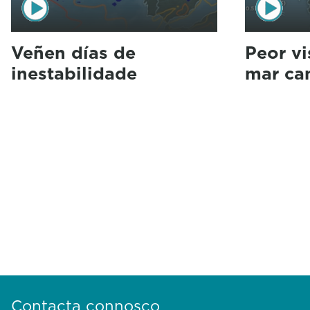
Veñen días de
Peor vi
inestabilidade
mar ca
Contacta connosco