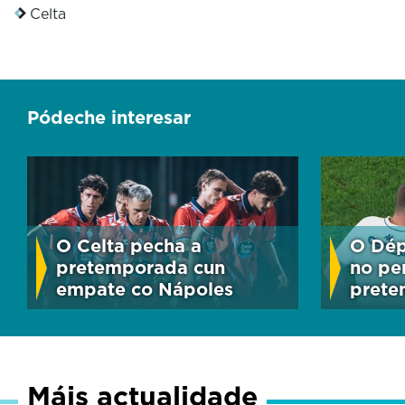
Celta
Pódeche interesar
O Celta pecha a
O Dép
pretemporada cun
no pe
empate co Nápoles
pret
Máis actualidade