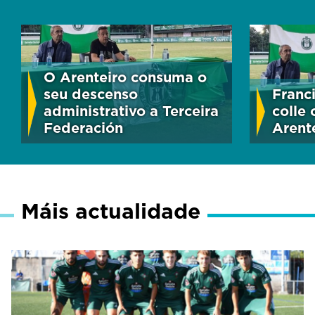
O Arenteiro consuma o
seu descenso
Franc
administrativo a Terceira
colle
Federación
Arent
Máis actualidade