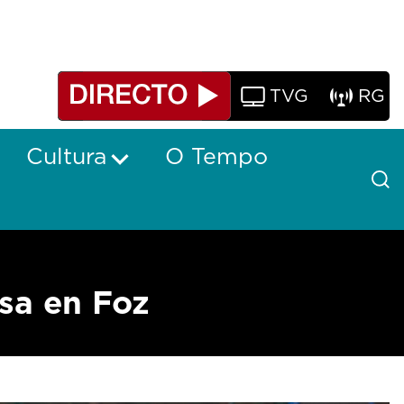
TVG
RG
Cultura
O Tempo
sa en Foz