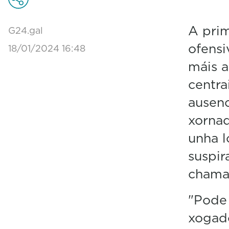
A prim
G24.gal
ofensi
18/01/2024 16:48
máis a
centra
ausenc
xornad
unha l
suspir
chamad
"Pode 
xogad