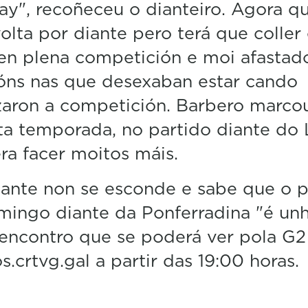
y", recoñeceu o dianteiro. Agora q
olta por diante pero terá que coller
en plena competición e moi afastad
óns nas que desexaban estar cando
aron a competición. Barbero marco
ta temporada, no partido diante do 
ra facer moitos máis.
ante non se esconde e sabe que o p
ingo diante da Ponferradina "é un
, encontro que se poderá ver pola G2
s.crtvg.gal a partir das 19:00 horas.