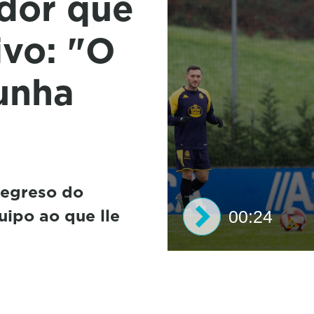
ador que
ivo: "O
unha
regreso do
uipo ao que lle
00:24
0
s
e
c
o