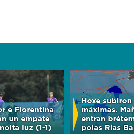
Hoxe subiron
r e Fiorentina
máximas. Ma
an un empate
entran bréte
oita luz (1-1)
polas Rías Bai