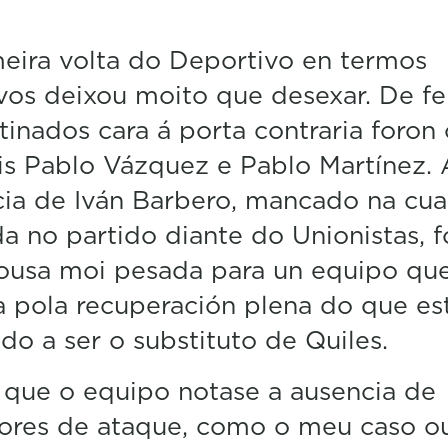
n
d
eira volta do Deportivo en termos
s
o
vos deixou moito que desexar. De fei
f
2
tinados cara á porta contraria foron 
4
s
is Pablo Vázquez e Pablo Martínez. 
e
c
ia de Iván Barbero, mancado na cua
o
n
a no partido diante do Unionistas, f
d
ousa moi pesada para un equipo qu
s
V
a pola recuperación plena do que es
o
l
o a ser o substituto de Quiles.
u
m
e
que o equipo notase a ausencia de
5
0
ores de ataque, como o meu caso o
%