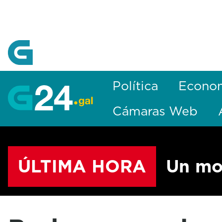
Skip to Main Content
Política
Econo
Cámaras Web
ÚLTIMA HORA
Un mo