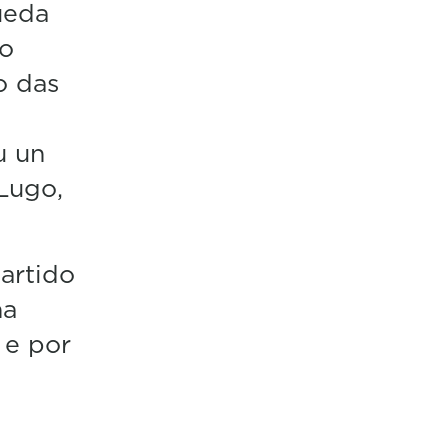
ueda
 o
o das
u un
Lugo,
artido
ha
 e por