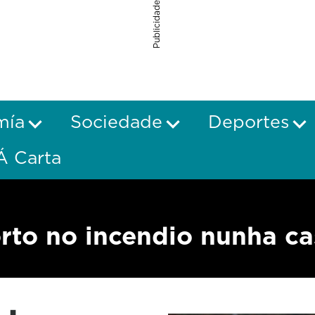
Publicidade
mía
Sociedade
Deportes
Á Carta
rto no incendio nunha ca