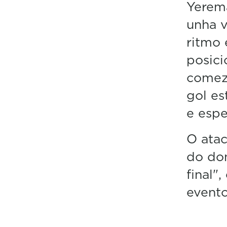
Yerema
unha v
ritmo 
posici
comez
gol es
e espe
O atac
do dom
final"
evento