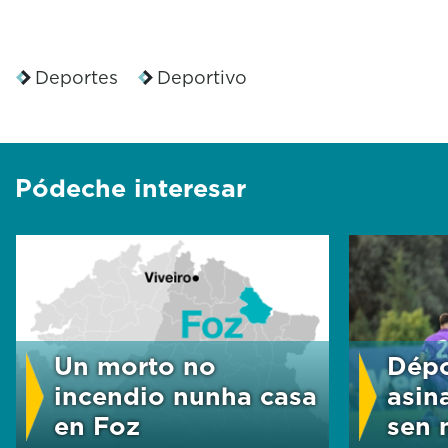
Deportes
Deportivo
Pódeche interesar
Un morto no
Dépo
incendio nunha casa
asin
en Foz
sen m