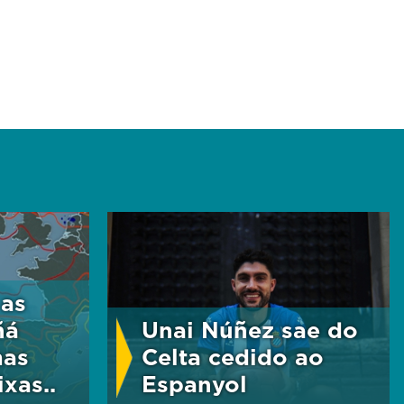
 as
ñá
Unai Núñez sae do
mas
Celta cedido ao
xas..
Espanyol