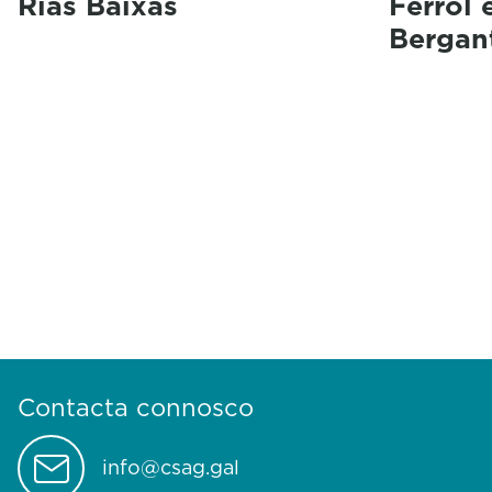
Rías Baixas
Ferrol 
Bergan
Contacta connosco
info@csag.gal