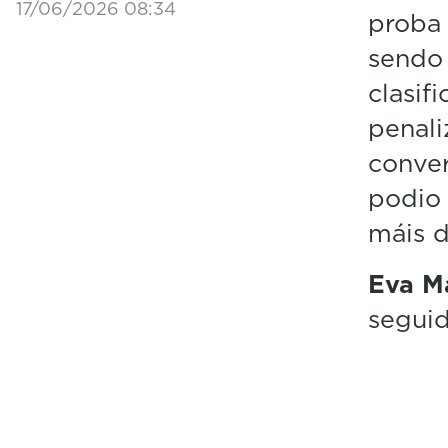
17/06/2026 08:34
proba
sendo
clasif
penali
conver
podio 
máis 
Eva M
seguid