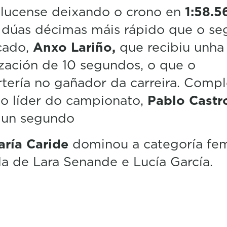
e
 lucense deixando o crono en
1:58.5
c
o
 dúas décimas máis rápido que o s
n
icado,
Anxo Lariño,
que recibiu unha
d
s
zación de 10 segundos, o que o
V
o
tería no gañador da carreira. Comp
l
u
o líder do campionato,
Pablo Castr
m
e
dun segundo
5
0
aría Caride
dominou a categoría fem
%
a de Lara Senande e Lucía García.