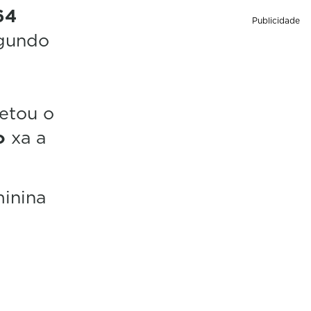
64
Publicidade
egundo
letou o
o
xa a
inina