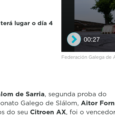
erá lugar o día 4
00:27
0
Federación Galega de
s
e
c
o
n
d
s
álom de Sarria
, segunda proba do
o
f
onato Galego de Slálom,
Aitor For
2
7
s do seu
Citroen AX
, foi o vencedo
s