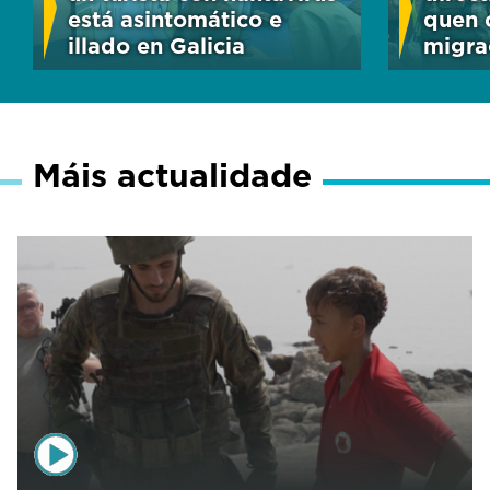
está asintomático e
quen 
illado en Galicia
migrac
Máis actualidade