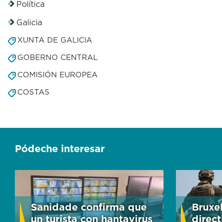
Política
Galicia
XUNTA DE GALICIA
GOBERNO CENTRAL
COMISIÓN EUROPEA
COSTAS
Pódeche interesar
Sanidade confirma que
Bruxe
un turista con hantavirus
direc