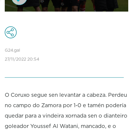
0
s
e
c
o
n
d
G24.gal
s
27/11/2022 20:54
o
f
1
m
i
n
u
O Coruxo segue sen levantar a cabeza. Perdeu
t
no campo do Zamora por 1-0 e tamén podería
e
,
quedar para a vindeira xornada sen o dianteiro
3
3
goleador Youssef Al Watani, mancado, e o
s
e