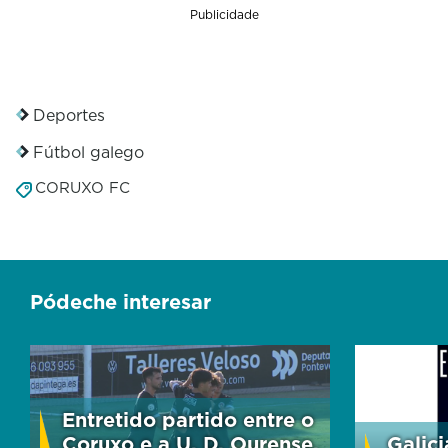
s
Publicidade
e
c
o
n
d
Deportes
s
Fútbol galego
CORUXO FC
Pódeche interesar
Entretido partido entre o
Coruxo e a U. D. Ourense,
Galici