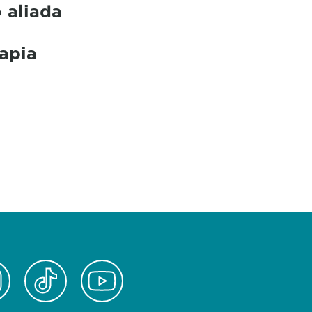
 aliada
rapia