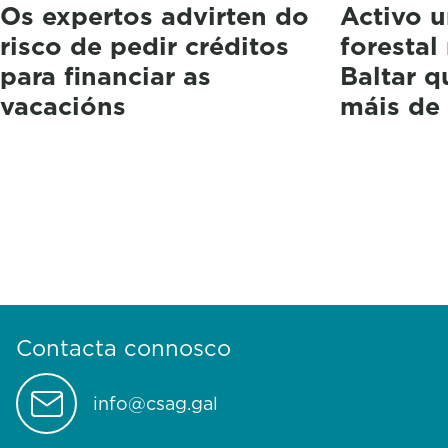
Os expertos advirten do
Activo u
risco de pedir créditos
forestal
para financiar as
Baltar 
vacacións
máis de
Contacta connosco
info@csag.gal