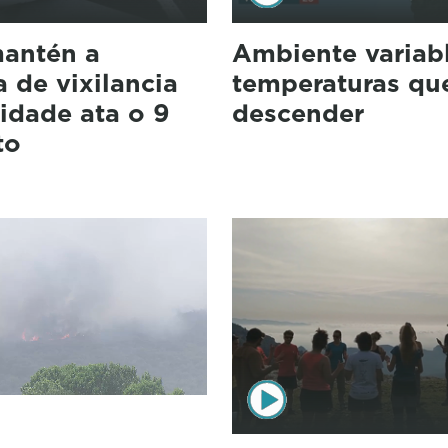
antén a
Ambiente variab
 de vixilancia
temperaturas qu
idade ata o 9
descender
to