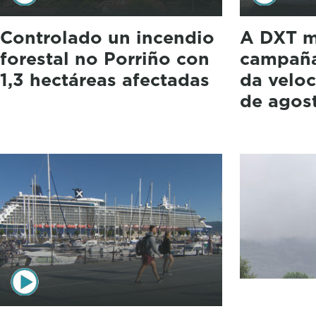
Controlado un incendio
A DXT m
forestal no Porriño con
campaña
1,3 hectáreas afectadas
da veloc
de agos