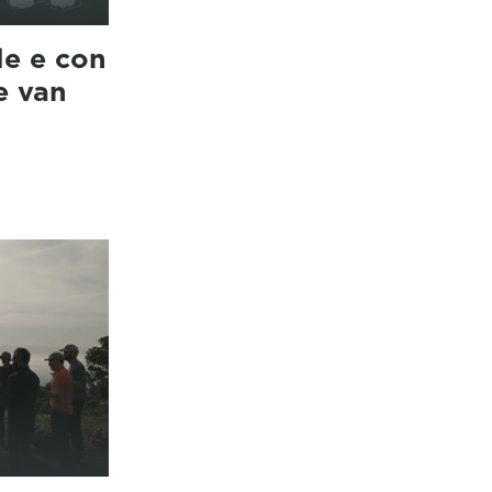
le e con
e van