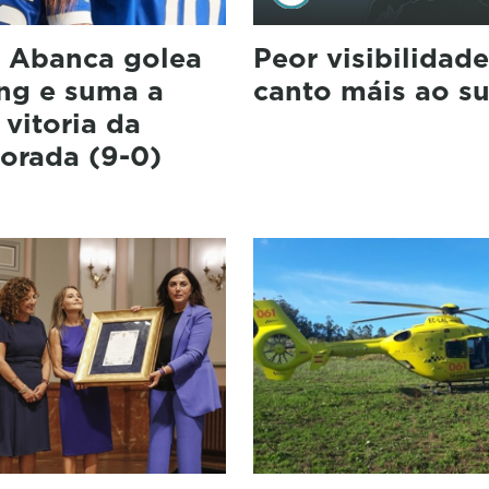
 Abanca golea
Peor visibilidad
ing e suma a
canto máis ao su
 vitoria da
orada (9-0)