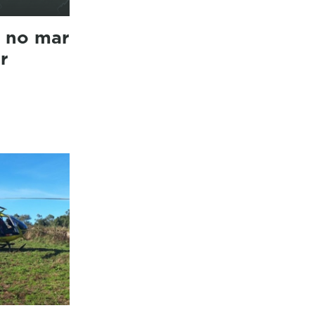
e no mar
r