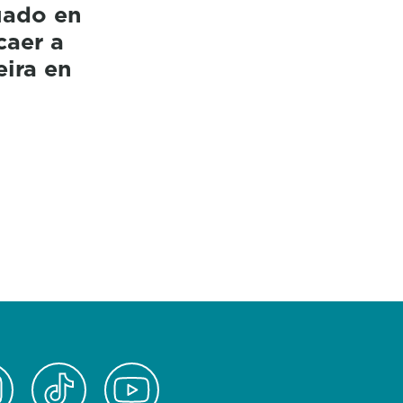
uado en
caer a
eira en