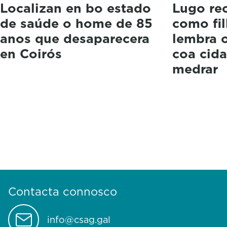
Localizan en bo estado
Lugo re
de saúde o home de 85
como fil
anos que desaparecera
lembra o
en Coirós
coa cida
medrar
Contacta connosco
info@csag.gal