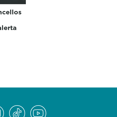
ncellos
n
alerta