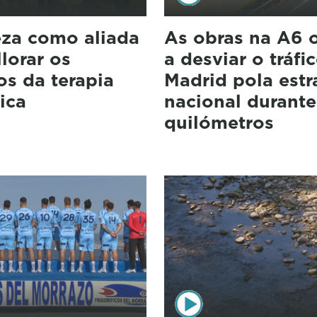
eza como aliada
As obras na A6 
lorar os
a desviar o tráfi
os da terapia
Madrid pola estr
ica
nacional durant
quilómetros