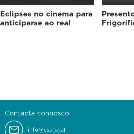
Eclipses no cinema para
Present
anticiparse ao real
Frigoríf
Contacta connosco
info@csag.gal