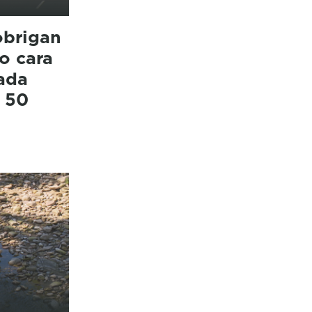
obrigan
co cara
ada
e 50