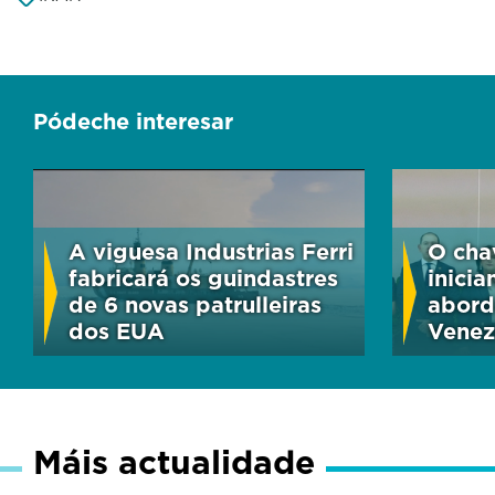
Pódeche interesar
A viguesa Industrias Ferri
O cha
fabricará os guindastres
inicia
de 6 novas patrulleiras
aborda
dos EUA
Venez
Máis actualidade