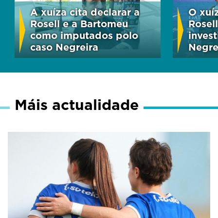
A xuíza cita declarar a
O xuíz
Rosell e a Bartomeu
Rosel
como imputados polo
inves
caso Negreira
Negre
Máis actualidade