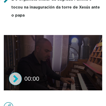
tocou na inauguración da torre de Xesús ante
o papa
00:00
0
s
e
c