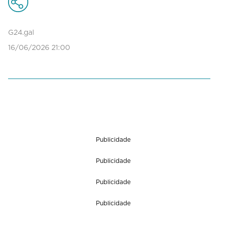
o
n
d
G24.gal
s
16/06/2026 21:00
o
f
0
s
e
c
o
n
d
s
Publicidade
Publicidade
Publicidade
Publicidade