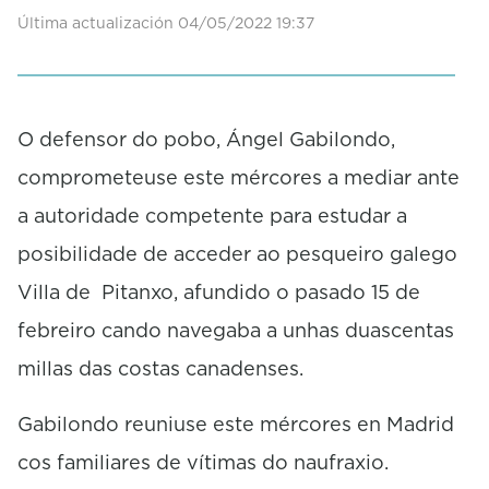
f
Última actualización 04/05/2022 19:37
0
s
e
c
o
O defensor do pobo, Ángel Gabilondo,
n
d
comprometeuse este mércores a mediar ante
s
a autoridade competente para estudar a
posibilidade de acceder ao pesqueiro galego
Villa de Pitanxo, afundido o pasado 15 de
febreiro cando navegaba a unhas duascentas
millas das costas canadenses.
Gabilondo reuniuse este mércores en Madrid
cos familiares de vítimas do naufraxio.