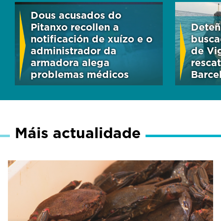
Dous acusados do
Pitanxo recollen a
Deteñ
notificación de xuízo e o
busca
administrador da
de Vig
armadora alega
resca
problemas médicos
Barce
Máis actualidade