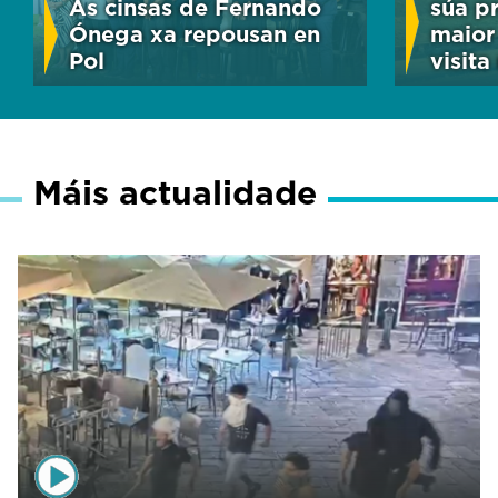
As cinsas de Fernando
súa p
Ónega xa repousan en
maior
Pol
visit
Máis actualidade