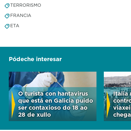
TERRORISMO
FRANCIA
ETA
Pódeche interesar
O turista con hantavirus
Italia
que está en Galicia puido
contro
ser contaxioso do 18 ao
viaxe
28 de xullo
chega