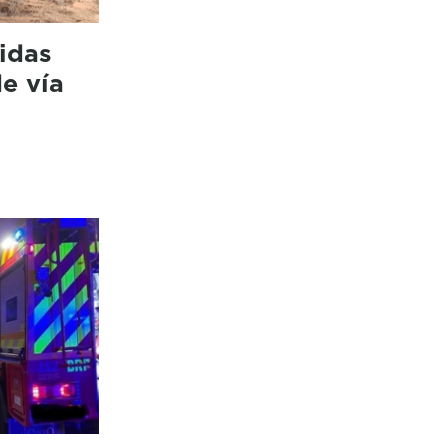
idas
de vía