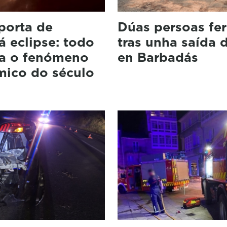
 porta de
Dúas persoas fer
á eclipse: todo
tras unha saída 
ra o fenómeno
en Barbadás
mico do século