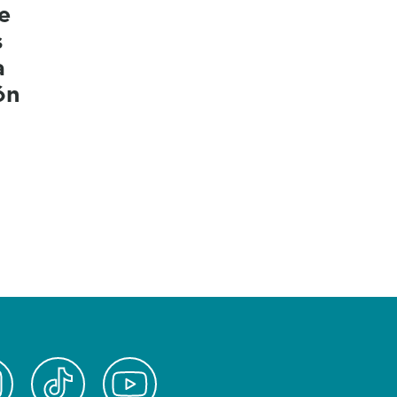
e
s
a
ón