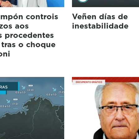
impón controis
Veñen días de
izos aos
inestabilidade
s procedentes
a tras o choque
oni