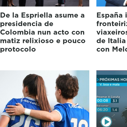
De la Espriella asume a
España 
presidencia de
fronteir
Colombia nun acto con
viaxeiro
matiz relixioso e pouco
de Itali
protocolo
con Mel