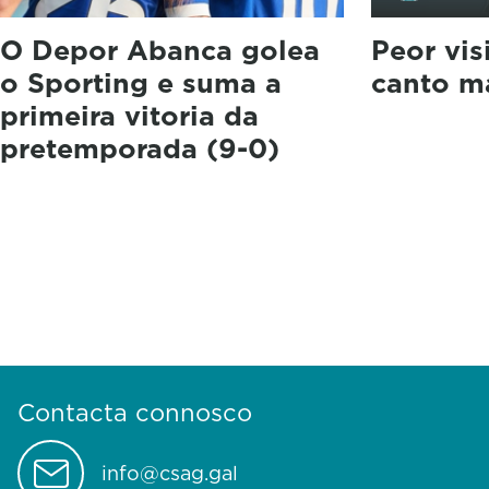
O Depor Abanca golea
Peor vis
o Sporting e suma a
canto má
primeira vitoria da
pretemporada (9-0)
Contacta connosco
info@csag.gal