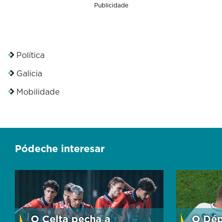
Publicidade
Política
Galicia
Mobilidade
Pódeche interesar
O Celta pecha a
O Dép