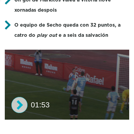
xornadas despois
O equipo de Secho queda con 32 puntos, a
catro do
play out
e a seis da salvación
01:53
0
s
e