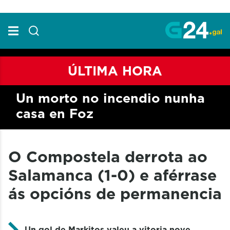
Skip to Main Content
ÚLTIMA HORA
Un morto no incendio nunha
casa en Foz
O Compostela derrota ao
Salamanca (1-0) e aférrase
ás opcións de permanencia
Un gol de Markitos valeu a vitoria nove