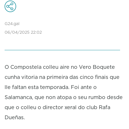
c
o
n
d
G24.gal
s
06/04/2025 22:02
o
f
1
m
i
n
u
O Compostela colleu aire no Vero Boquete
t
cunha vitoria na primeira das cinco finais que
e
,
lle faltan esta temporada. Foi ante o
5
3
Salamanca, que non atopa o seu rumbo desde
s
e
que o colleu o director xeral do club Rafa
c
o
Dueñas.
n
d