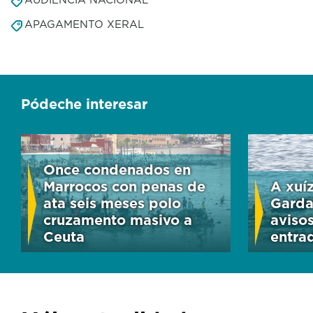
APAGAMENTO XERAL
Pódeche interesar
Once condenados en
Marrocos con penas de
A xuí
ata seis meses polo
Garda
cruzamento masivo a
aviso
Ceuta
entra