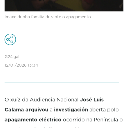
Imaxe dunha familia durante o apagamento
G24.gal
12/01/2026 13:34
O xuíz da Audiencia Nacional
José Luis
Calama
arquivou
a
investigación
aberta polo
apagamento eléctrico
ocorrido na Península o