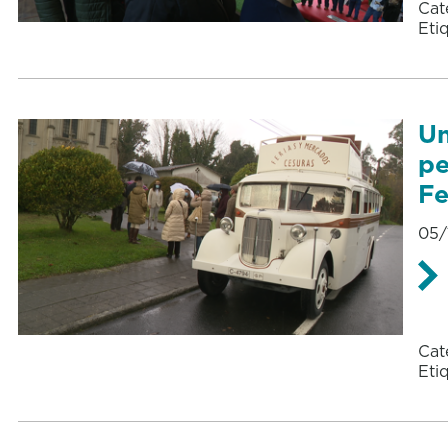
Cat
Eti
Un
pe
F
05/
Cat
Eti