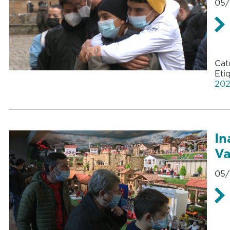
05/
Cat
Eti
20
In
Va
05/