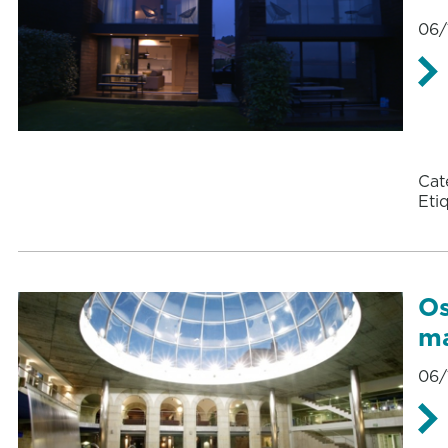
06/
Cat
Eti
Os
má
06/