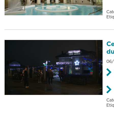
Cat
Eti
Ce
du
06/
Cat
Eti