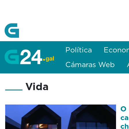
Skip to Main Content
Política
Econo
Cámaras Web
Vida
O 
ca
ch