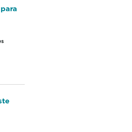
 para
es
ste