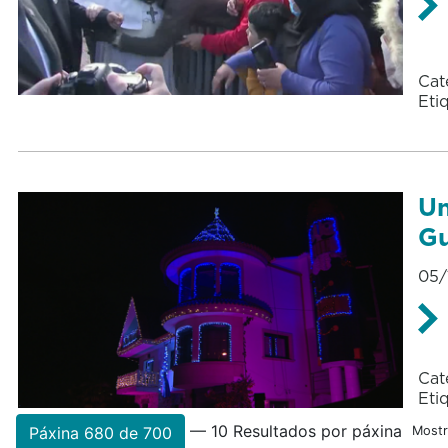
Cat
Eti
Un
Gu
05/
Cat
Eti
— 10 Resultados por páxina
Páxina 680 de 700
Mostr