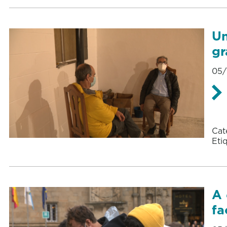
Un
gr
05/
Cat
Eti
A 
fa