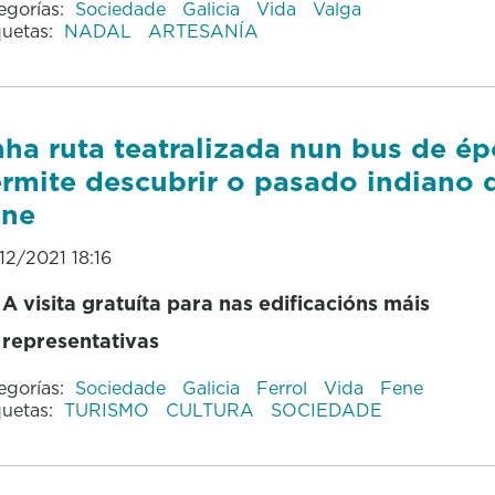
egorías:
Sociedade
Galicia
Vida
Valga
quetas:
NADAL
ARTESANÍA
ha ruta teatralizada nun bus de é
rmite descubrir o pasado indiano 
ene
12/2021 18:16
A visita gratuíta para nas edificacións máis
representativas
egorías:
Sociedade
Galicia
Ferrol
Vida
Fene
quetas:
TURISMO
CULTURA
SOCIEDADE