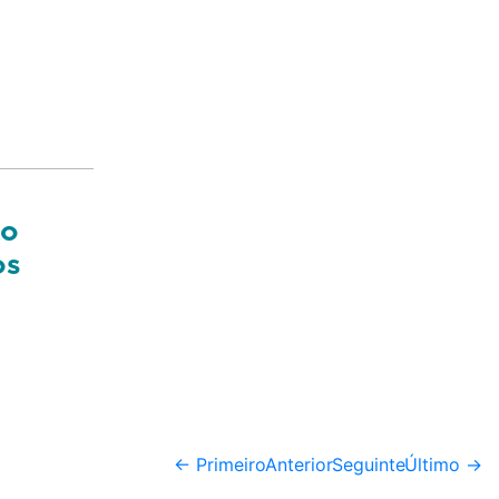
no
os
← Primeiro
Anterior
Seguinte
Último →