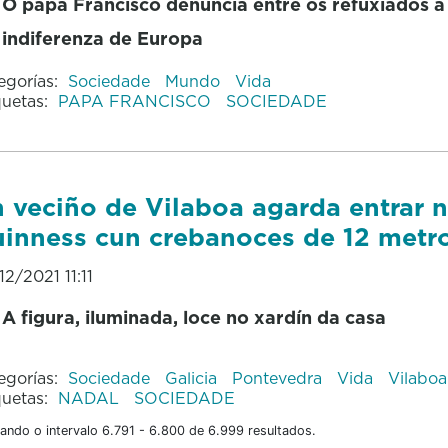
O papa Francisco denuncia entre os refuxiados a
indiferenza de Europa
egorías:
Sociedade
Mundo
Vida
quetas:
PAPA FRANCISCO
SOCIEDADE
 veciño de Vilaboa agarda entrar 
inness cun crebanoces de 12 metr
12/2021 11:11
A figura, iluminada, loce no xardín da casa
egorías:
Sociedade
Galicia
Pontevedra
Vida
Vilaboa
quetas:
NADAL
SOCIEDADE
ando o intervalo 6.791 - 6.800 de 6.999 resultados.