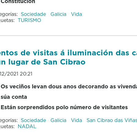
Constitución
egorías:
Sociedade
Galicia
Vida
quetas:
TURISMO
ntos de visitas á iluminación das 
n lugar de San Cibrao
12/2021 20:21
Os veciños levan dous anos decorando as vivend
súa conta
Están sorprendidos polo número de visitantes
egorías:
Sociedade
Galicia
Vida
San Cibrao das Viña
quetas:
NADAL