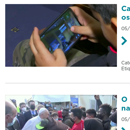
Ca
os
05/
Cat
Eti
O 
na
05/