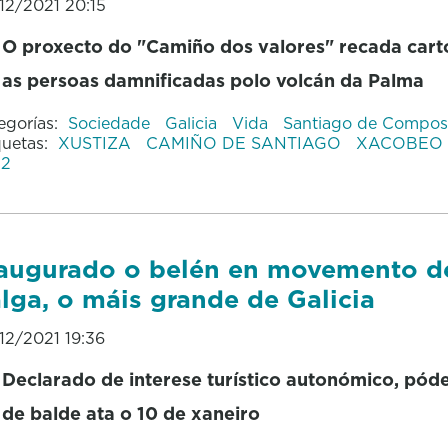
12/2021 20:15
O proxecto do "Camiño dos valores" recada cart
as persoas damnificadas polo volcán da Palma
egorías:
Sociedade
Galicia
Vida
Santiago de Compos
quetas:
XUSTIZA
CAMIÑO DE SANTIAGO
XACOBEO 
22
augurado o belén en movemento d
lga, o máis grande de Galicia
12/2021 19:36
Declarado de interese turístico autonómico, póde
de balde ata o 10 de xaneiro