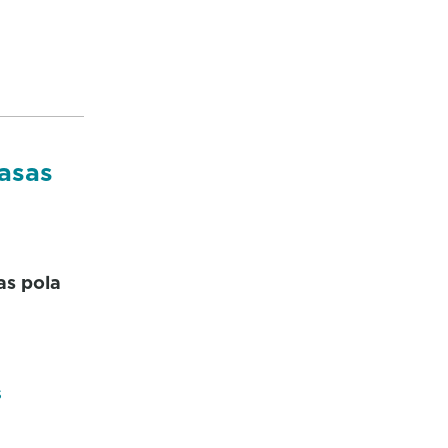
casas
as pola
s