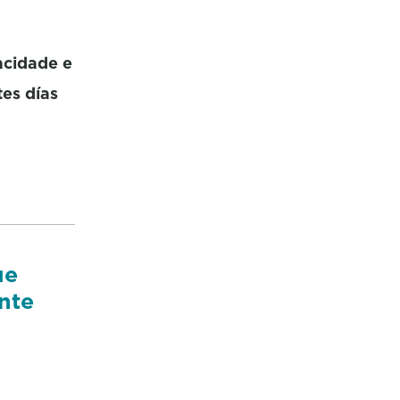
acidade e
tes días
ue
nte
a