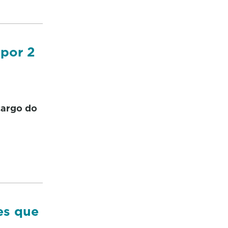
 por 2
cargo do
es que