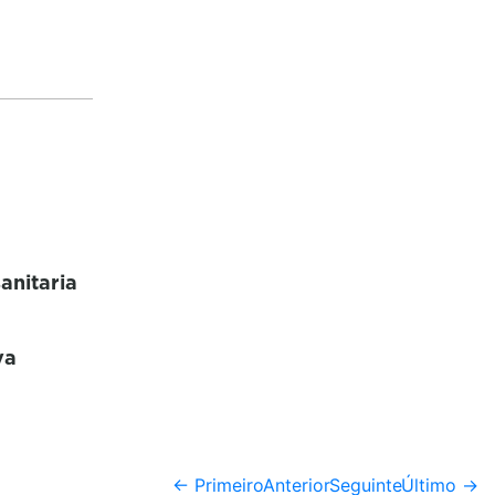
anitaria
va
← Primeiro
Anterior
Seguinte
Último →