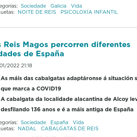
egorías:
Sociedade
Galicia
Vida
quetas:
NOITE DE REIS
PSICOLOXÍA INFANTIL
 Reis Magos percorren diferentes
dades de España
01/2022 21:18
As máis das cabalgatas adaptáronse á situación s
que marca a COVID19
A cabalgata da localidade alacantina de Alcoy le
desfilando 136 anos e é a máis antiga de España
egorías:
Sociedade
España
Vida
quetas:
NADAL
CABALGATAS DE REIS