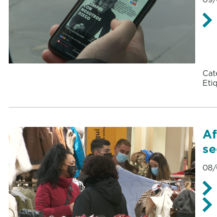
Cat
Eti
Af
se
08/