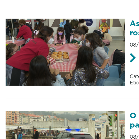
As
ro
08/
Cat
Eti
O 
pa
08/