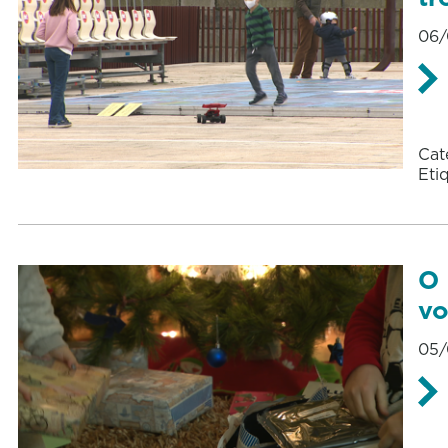
06/
Cat
Eti
O 
vo
05/