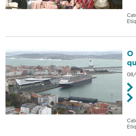
Cat
Eti
O 
qu
08/
Cat
Eti