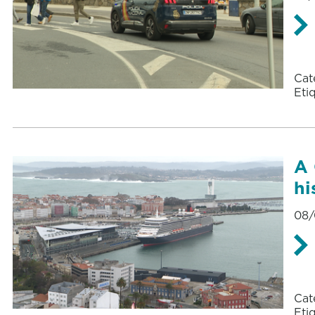
Cat
Eti
A 
hi
08/
Cat
Eti