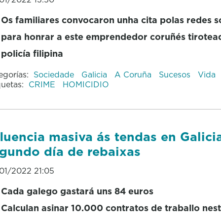
Os familiares convocaron unha cita polas redes s
para honrar a este emprendedor coruñés tirotea
policía filipina
egorías:
Sociedade
Galicia
A Coruña
Sucesos
Vida
quetas:
CRIME
HOMICIDIO
luencia masiva ás tendas en Galici
gundo día de rebaixas
01/2022 21:05
Cada galego gastará uns 84 euros
Calculan asinar 10.000 contratos de traballo ne