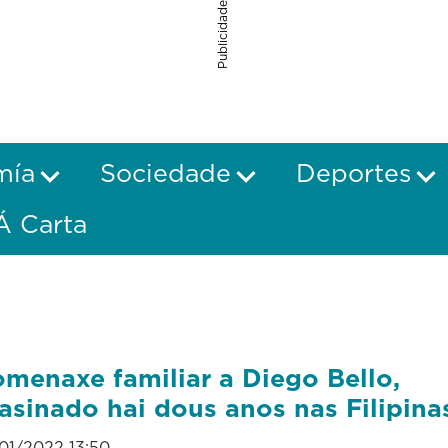
Publicidade
mía
Sociedade
Deportes
Á Carta
menaxe familiar a Diego Bello,
asinado hai dous anos nas Filipina
01/2022 13:50