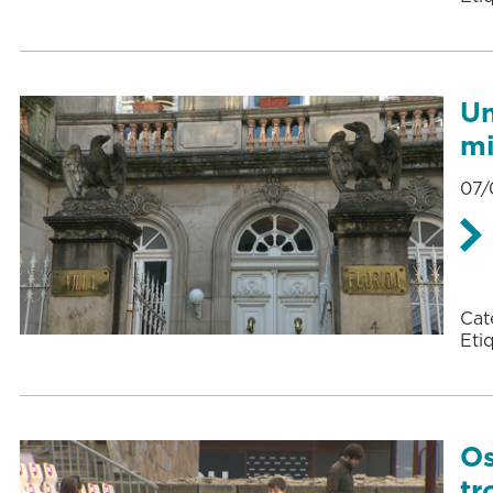
Un
mi
07/
Cat
Eti
Os
tr