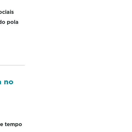
ociais
do pola
a no
ste tempo