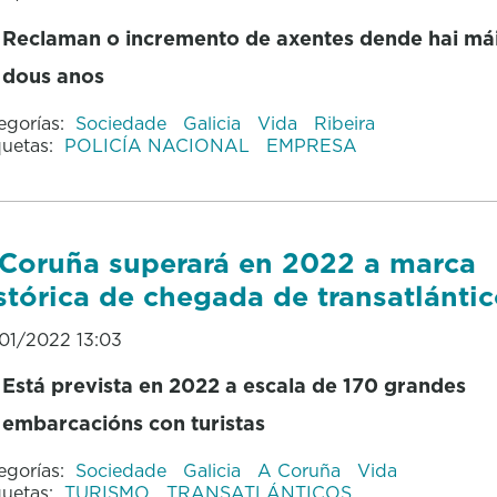
Reclaman o incremento de axentes dende hai má
dous anos
egorías:
Sociedade
Galicia
Vida
Ribeira
quetas:
POLICÍA NACIONAL
EMPRESA
Coruña superará en 2022 a marca
stórica de chegada de transatlánti
01/2022 13:03
Está prevista en 2022 a escala de 170 grandes
embarcacións con turistas
egorías:
Sociedade
Galicia
A Coruña
Vida
quetas:
TURISMO
TRANSATLÁNTICOS