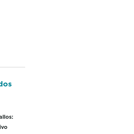
dos
llos:
ivo