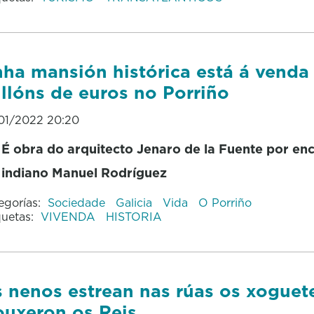
ha mansión histórica está á venda
llóns de euros no Porriño
01/2022 20:20
É obra do arquitecto Jenaro de la Fuente por en
indiano Manuel Rodríguez
egorías:
Sociedade
Galicia
Vida
O Porriño
quetas:
VIVENDA
HISTORIA
 nenos estrean nas rúas os xoguet
ouxeron os Reis