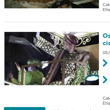
Cat
Eti
Os
ci
05/
Cat
Eti