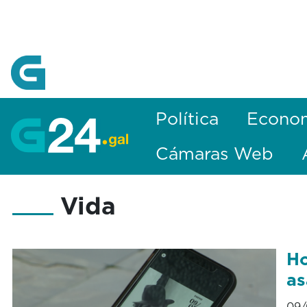
Skip to Main Content
Política
Econo
Cámaras Web
Vida
Ho
as
09/