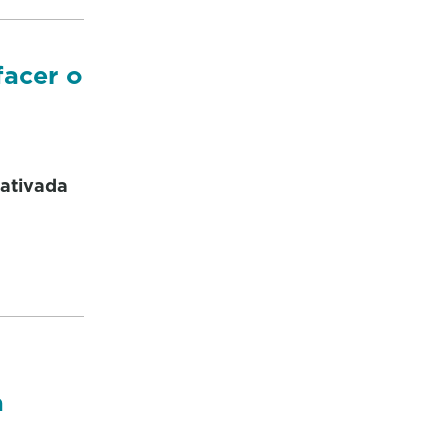
facer o
cativada
a