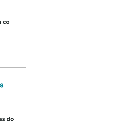
n co
s
as do