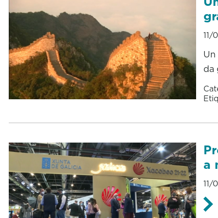
Un
gr
11/
Un 
da 
Cat
Eti
Pr
a 
11/