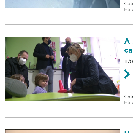
Cat
Eti
A 
ca
11/
Cat
Eti