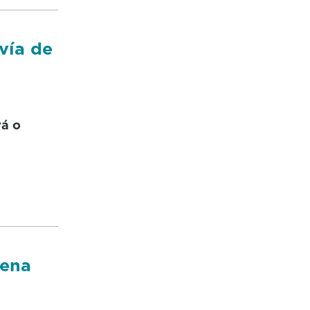
vía de
rá o
mena