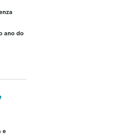
senza
o ano do
e
a e