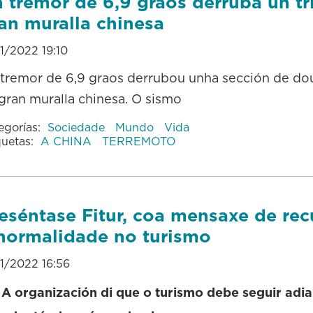
 tremor de 6,9 graos derruba un tr
an muralla chinesa
01/2022 19:10
tremor de 6,9 graos derrubou unha sección de do
gran muralla chinesa. O sismo
egorías:
Sociedade
Mundo
Vida
quetas:
A CHINA
TERREMOTO
eséntase Fitur, coa mensaxe de rec
normalidade no turismo
01/2022 16:56
A organización di que o turismo debe seguir adi