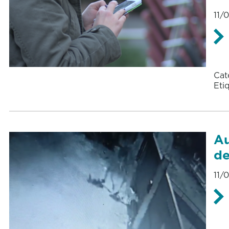
11/
Cat
Eti
Au
de
11/