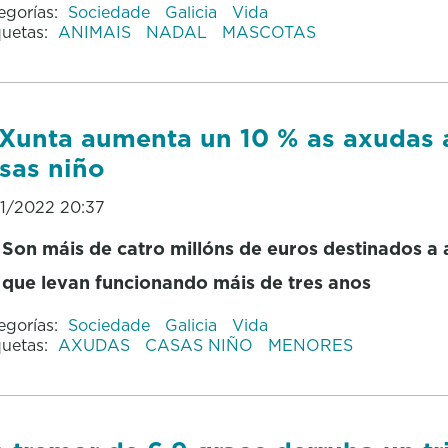
egorías:
Sociedade
Galicia
Vida
quetas:
ANIMAIS
NADAL
MASCOTAS
Xunta aumenta un 10 % as axudas 
sas niño
01/2022 20:37
Son máis de catro millóns de euros destinados a 
que levan funcionando máis de tres anos
egorías:
Sociedade
Galicia
Vida
quetas:
AXUDAS
CASAS NIÑO
MENORES