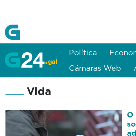
Skip to Main Content
Política
Econo
Cámaras Web
Vida
O 
so
ad