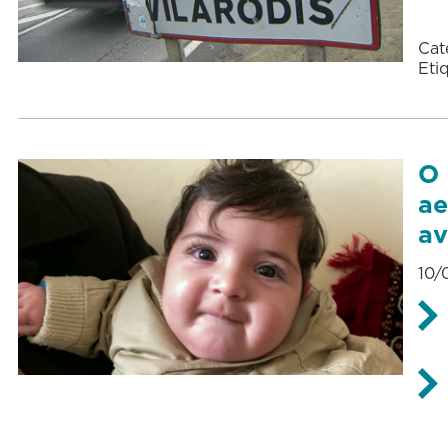
Cat
Eti
O 
ae
a
10/