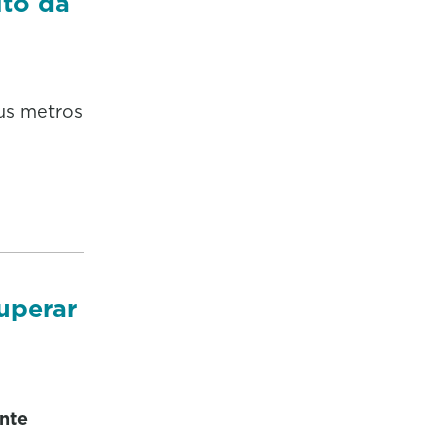
ito da
us metros
uperar
ante