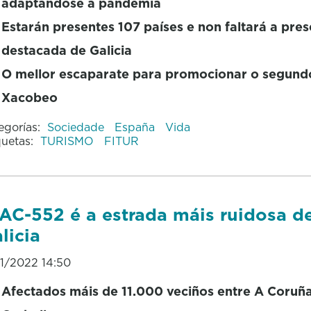
adaptándose á pandemia
Estarán presentes 107 países e non faltará a pre
destacada de Galicia
O mellor escaparate para promocionar o segund
Xacobeo
egorías:
Sociedade
España
Vida
quetas:
TURISMO
FITUR
AC-552 é a estrada máis ruidosa d
licia
01/2022 14:50
Afectados máis de 11.000 veciños entre A Coruñ