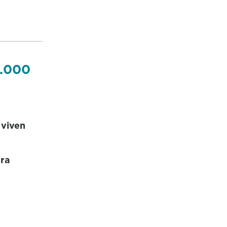
2.000
 viven
ara