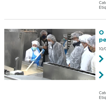
Cat
Eti
O 
pe
10/
Cat
Eti