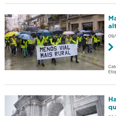
Ma
al
09/
Cat
Eti
Ha
qu