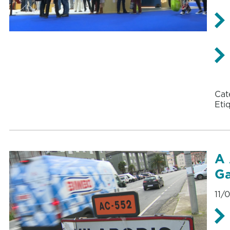
Cat
Eti
A 
Ga
11/