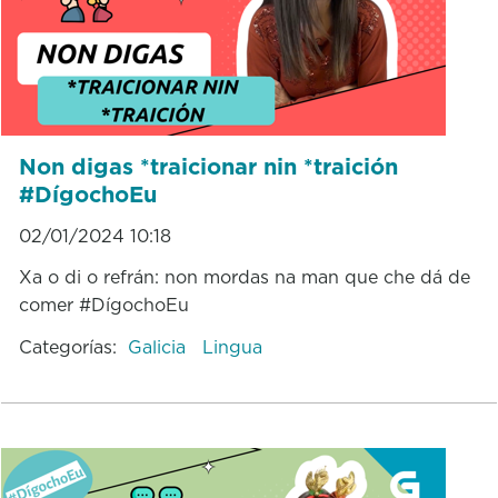
Non digas *traicionar nin *traición
#DígochoEu
02/01/2024 10:18
Xa o di o refrán: non mordas na man que che dá de
comer #DígochoEu
Categorías:
Galicia
Lingua