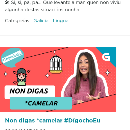
🎤 Si, si, pa, pa… Que levante a man quen non viviu
algunha destas situacións nunha
Categorías:
Galicia
Lingua
Non digas *camelar #DígochoEu