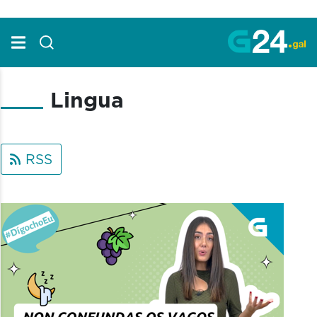
Skip to Main Content
Lingua
RSS