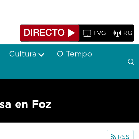
TVG
RG
Cultura
O Tempo
sa en Foz
RSS