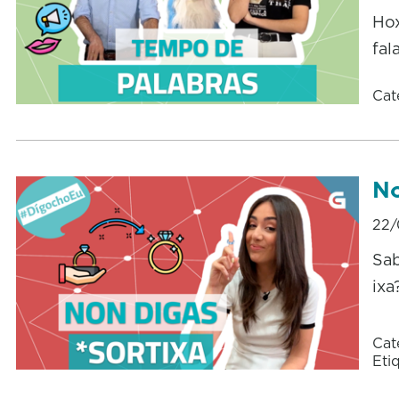
Hox
fal
Cat
No
22/
Sab
ixa
Cat
Eti