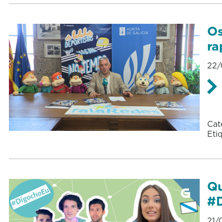
Os
ra
22/
Cat
Eti
Qu
#
21/