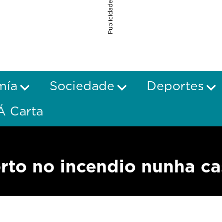
Publicidade
mía
Sociedade
Deportes
Á Carta
rto no incendio nunha ca