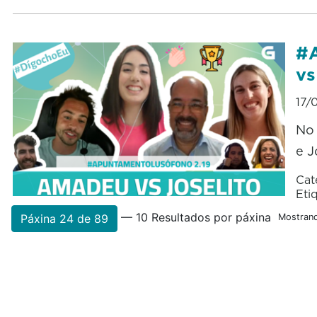
#A
vs
17/
No 
e J
Cat
Eti
— 10 Resultados por páxina
Páxina 24 de 89
Mostrand