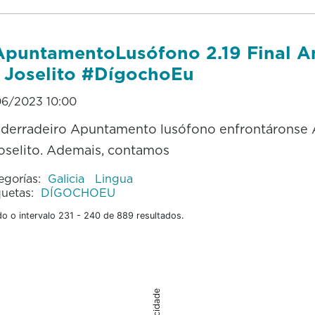
puntamentoLusófono 2.19 Final 
 Joselito #DígochoEu
06/2023 10:00
derradeiro Apuntamento lusófono enfrontárons
oselito. Ademais, contamos
egorías:
Galicia
Lingua
quetas:
DÍGOCHOEU
o o intervalo 231 - 240 de 889 resultados.
Publicidade