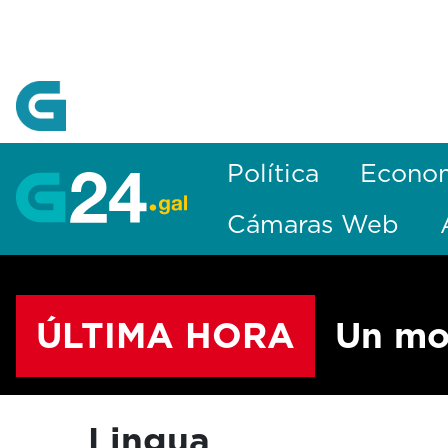
Skip to Main Content
Política
Econo
Cámaras Web
ÚLTIMA HORA
Un mo
Lingua