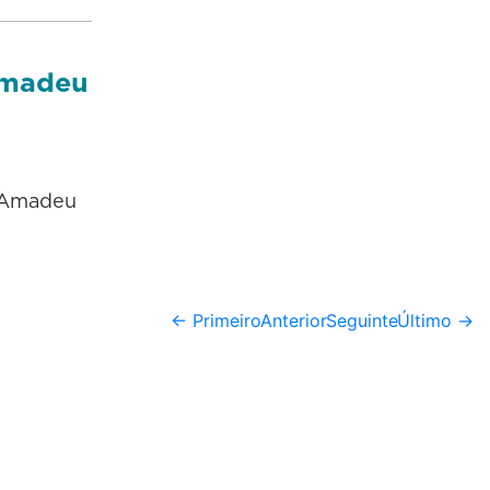
Amadeu
e Amadeu
← Primeiro
Anterior
Seguinte
Último →