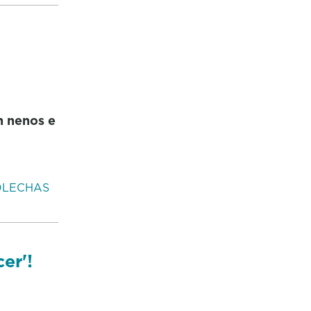
n nenos e
OLECHAS
er'!