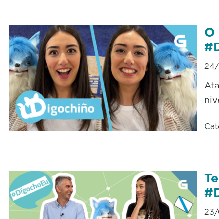
O 
#
24/
Ata
niv
Cat
Te
#
23/