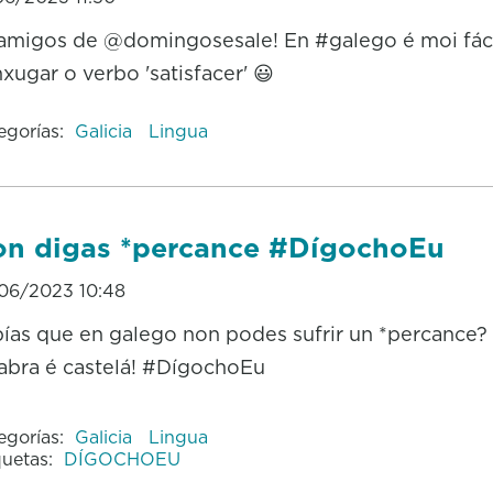
 amigos de @domingosesale! En #galego é moi fác
xugar o verbo 'satisfacer' 😃
egorías:
Galicia
Lingua
n digas *percance #DígochoEu
06/2023 10:48
ías que en galego non podes sufrir un *percance?
abra é castelá! #DígochoEu
egorías:
Galicia
Lingua
quetas:
DÍGOCHOEU