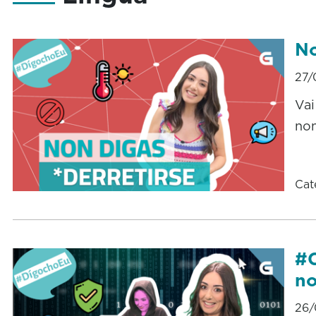
No
27/
Vai
non
Cat
#C
no
26/