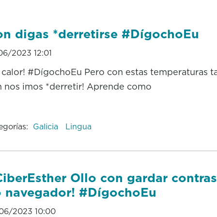
n digas *derretirse #DígochoEu
06/2023 12:01
 calor! #DígochoEu Pero con estas temperaturas ta
 nos imos *derretir! Aprende como
egorías:
Galicia
Lingua
iberEsther Ollo con gardar contras
 navegador! #DígochoEu
06/2023 10:00