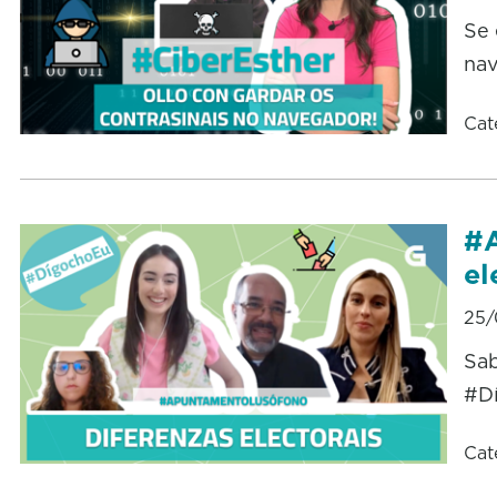
Se 
nav
Cat
#A
el
25/
Sab
#D
Cat