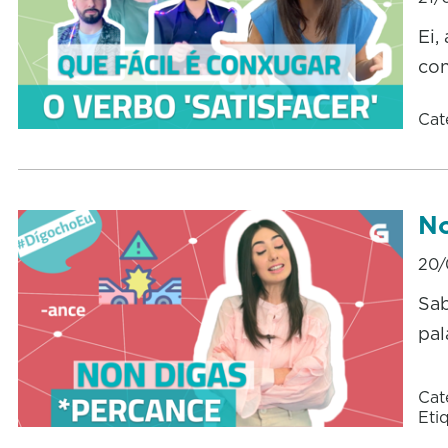
Ei,
con
Cat
No
20/
Sab
pal
Cat
Eti