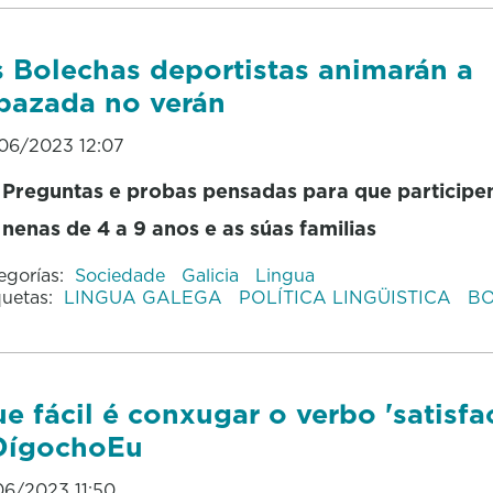
 Bolechas deportistas animarán a
pazada no verán
06/2023 12:07
Preguntas e probas pensadas para que participe
nenas de 4 a 9 anos e as súas familias
egorías:
Sociedade
Galicia
Lingua
quetas:
LINGUA GALEGA
POLÍTICA LINGÜISTICA
B
e fácil é conxugar o verbo 'satisfac
DígochoEu
06/2023 11:50