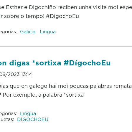
e Esther e Digochiño reciben unha visita moi espe
ar sobre o tempo! #DígochoEu
egorías:
Galicia
Lingua
n digas *sortixa #DígochoEu
06/2023 13:14
ías que en galego hai moi poucas palabras remata
? Por exemplo, a palabra *sortixa
egorías:
Lingua
quetas:
DÍGOCHOEU