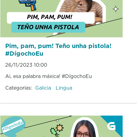
Pim, pam, pum! Teño unha pistola!
#DígochoEu
26/11/2023 10:00
Ai, esa palabra máxica! #DígochoEu
Categorías:
Galicia
Lingua