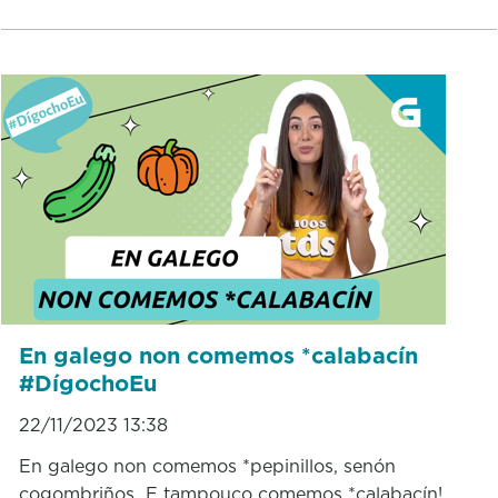
En galego non comemos *calabacín
#DígochoEu
22/11/2023 13:38
En galego non comemos *pepinillos, senón
cogombriños E tampouco comemos *calabacín!