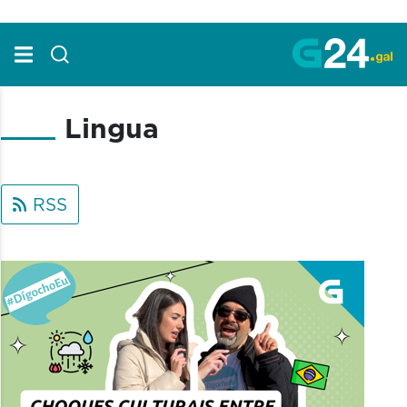
Skip to Main Content
Lingua
RSS