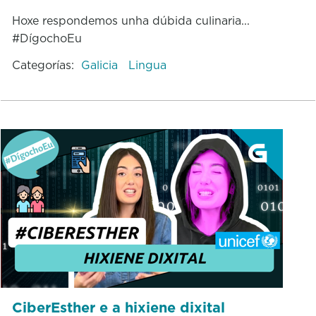
Hoxe respondemos unha dúbida culinaria...
#DígochoEu
Categorías:
Galicia
Lingua
CiberEsther e a hixiene dixital