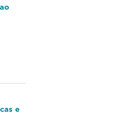
 ao
a
cas e