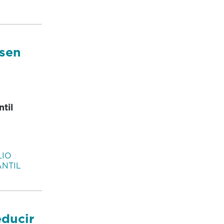
 sen
til
LIO
ANTIL
educir