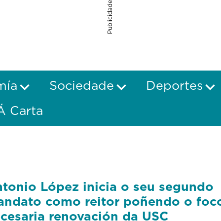
Publicidade
mía
Sociedade
Deportes
Á Carta
tonio López inicia o seu segundo
ndato como reitor poñendo o foc
cesaria renovación da USC