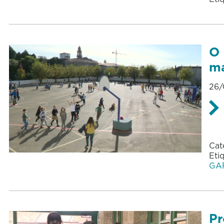
O 
má
26/
Cat
Eti
GA
Pr