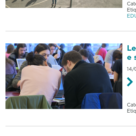
Cat
Eti
ED
Le
e 
14/
Cat
Eti