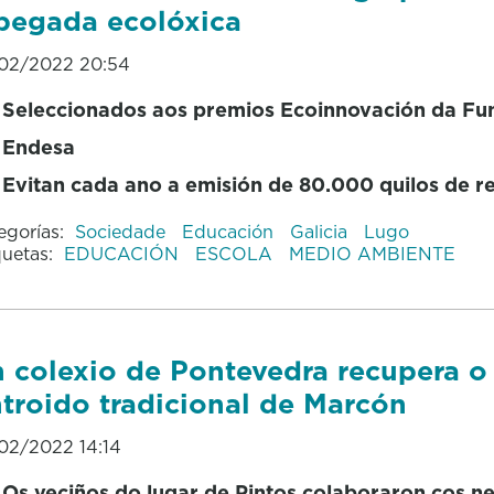
pegada ecolóxica
02/2022 20:54
Seleccionados aos premios Ecoinnovación da Fu
Endesa
Evitan cada ano a emisión de 80.000 quilos de r
egorías:
Sociedade
Educación
Galicia
Lugo
quetas:
EDUCACIÓN
ESCOLA
MEDIO AMBIENTE
 colexio de Pontevedra recupera o
troido tradicional de Marcón
02/2022 14:14
Os veciños do lugar de Pintos colaboraron cos n