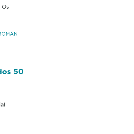
. Os
ROMÁN
dos 50
al