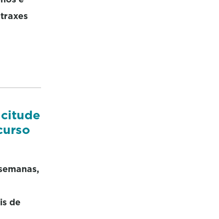
 traxes
icitude
curso
 semanas,
is de