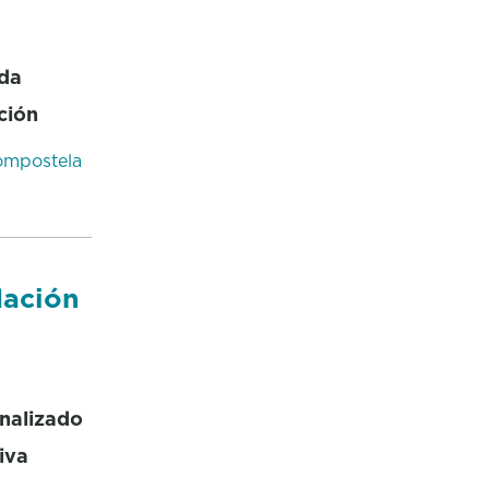
uda
ción
ompostela
dación
inalizado
iva