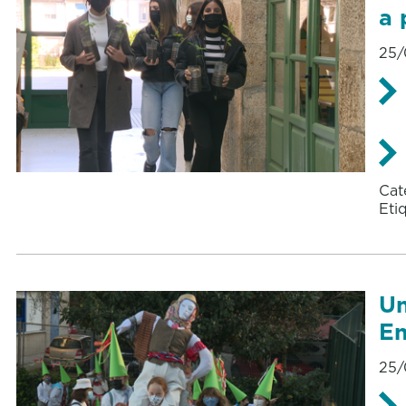
a 
25/
Cat
Eti
Un
En
25/