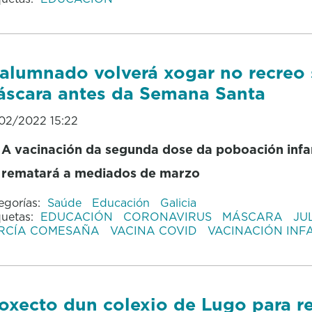
alumnado volverá xogar no recreo
scara antes da Semana Santa
02/2022 15:22
A vacinación da segunda dose da poboación infan
rematará a mediados de marzo
egorías:
Saúde
Educación
Galicia
quetas:
EDUCACIÓN
CORONAVIRUS
MÁSCARA
JU
RCÍA COMESAÑA
VACINA COVID
VACINACIÓN INF
oxecto dun colexio de Lugo para r