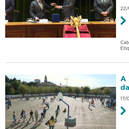
22/
Cat
Eti
A 
da
17/