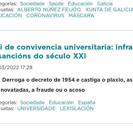
egorías:
Sociedade
Saúde
Educación
Galicia
quetas:
ALBERTO NÚÑEZ FEIJÓO
XUNTA DE GALICI
UCACIÓN
CORONAVIRUS
MÁSCARA
i de convivencia universitaria: infr
sancións do século XXI
03/2022 17:28
Derroga o decreto de 1954 e castiga o plaxio, as
novatadas, a fraude ou o acoso
egorías:
Sociedade
Educación
España
quetas:
UNIVERSIDADE
LEXISLACIÓN