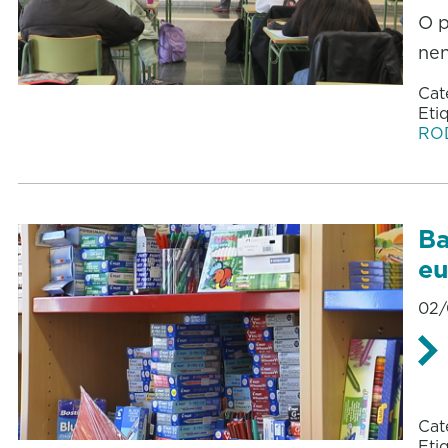
O p
ne
Cat
Eti
RO
Ba
eu
02/
Cat
Eti