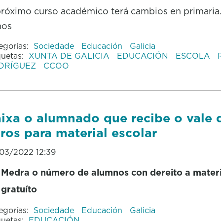
róximo curso académico terá cambios en primaria
nos
egorías:
Sociedade
Educación
Galicia
quetas:
XUNTA DE GALICIA
EDUCACIÓN
ESCOLA
DRÍGUEZ
CCOO
ixa o alumnado que recibe o vale 
ros para material escolar
03/2022 12:39
Medra o número de alumnos con dereito a materi
gratuíto
egorías:
Sociedade
Educación
Galicia
quetas:
EDUCACIÓN