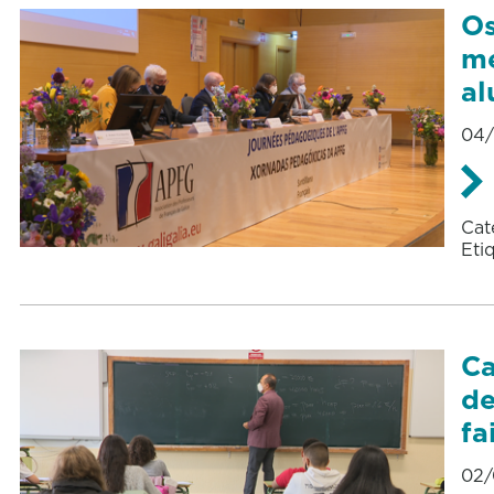
Os
me
al
04/
Cat
Eti
Ca
de
fa
02/