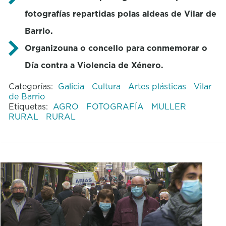
fotografías repartidas polas aldeas de Vilar de
Barrio.
Organizouna o concello para conmemorar o
Día contra a Violencia de Xénero.
Categorías:
Galicia
Cultura
Artes plásticas
Vilar
de Barrio
Etiquetas:
AGRO
FOTOGRAFÍA
MULLER
RURAL
RURAL