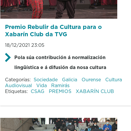
Premio Rebulir da Cultura para o
Xabarín Club da TVG
18/12/2021 23:05
Pola súa contribución á normalización
lingüística e á difusión da nosa cultura
Categorías:
Sociedade
Galicia
Ourense
Cultura
Audiovisual
Vida
Ramirás
Etiquetas:
CSAG
PREMIOS
XABARÍN CLUB