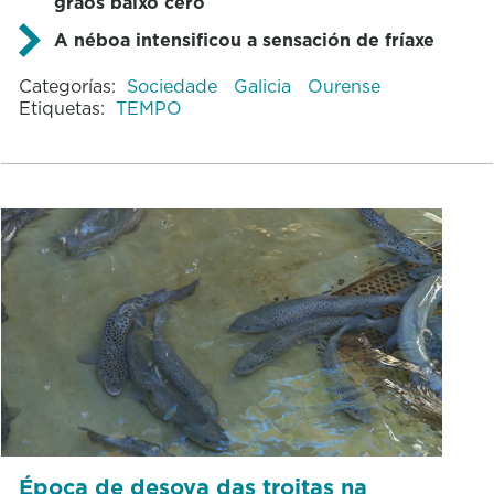
graos baixo cero
A néboa intensificou a sensación de fríaxe
Categorías:
Sociedade
Galicia
Ourense
Etiquetas:
TEMPO
Época de desova das troitas na