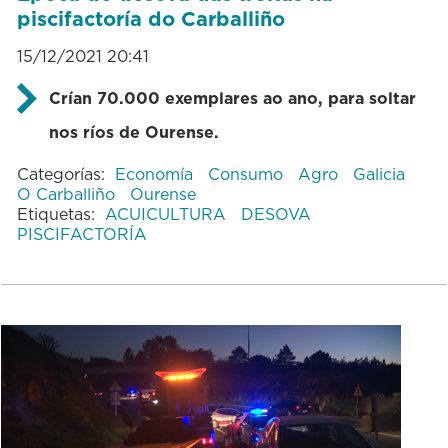
piscifactoría do Carballiño
15/12/2021 20:41
Crían 70.000 exemplares ao ano, para soltar
nos ríos de Ourense.
Categorías:
Economía
Consumo
Agro
Galicia
O Carballiño
Ourense
Etiquetas:
ACUICULTURA
DESOVA
PISCIFACTORÍA