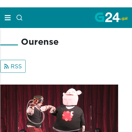
Skip to Main Content
Ourense
RSS