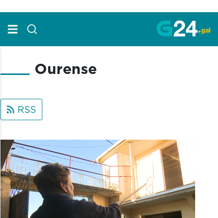
Skip to Main Content
Ourense
RSS