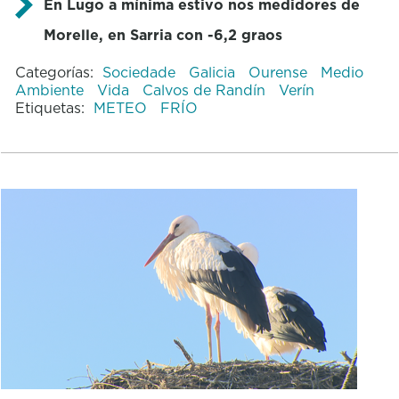
En Lugo a mínima estivo nos medidores de
Morelle, en Sarria con -6,2 graos
Categorías:
Sociedade
Galicia
Ourense
Medio
Ambiente
Vida
Calvos de Randín
Verín
Etiquetas:
METEO
FRÍO