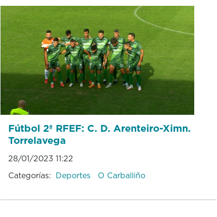
Fútbol 2ª RFEF: C. D. Arenteiro-Ximn.
Torrelavega
28/01/2023 11:22
Categorías:
Deportes
O Carballiño